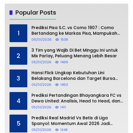
Popular Posts
Prediksi Pisa S.C. vs Como 1907 : Como
1
Bertandang ke Markas Pisa, Mampukah
Asuhan Cesc Fàbregas Mencuri Poin?
06/01/2026
1538
3 Tim yang Wajib Di Bet Minggu Ini untuk
2
Mix Parlay, Peluang Menang Lebih Besar
05/01/2026
1469
Hansi Flick Ungkap Kebutuhan Lini
3
Belakang Barcelona dan Target Bursa
Transfer Januari
05/01/2026
1463
Prediksi Pertandingan Bhayangkara FC vs
4
Dewa United: Analisis, Head to Head, dan
Perkiraan Skor
05/01/2026
1411
Prediksi Real Madrid Vs Betis di Liga
5
Spanyol: Momentum Awal 2026 Jadi
Taruhan
05/01/2026
1348