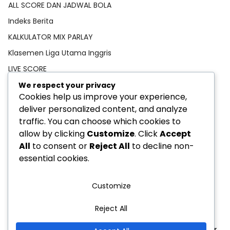
ALL SCORE DAN JADWAL BOLA
Indeks Berita
KALKULATOR MIX PARLAY
Klasemen Liga Utama Inggris
LIVE SCORE
Pedoman Media Siber
We respect your privacy
Cookies help us improve your experience,
PREDIKSI BOLA
deliver personalized content, and analyze
Privacy Policy
traffic. You can choose which cookies to
STATISTIK PEMAIN
allow by clicking
Customize
. Click
Accept
All
to consent or
Reject All
to decline non-
TEBAK SKOR
essential cookies.
Customize
Reject All
Privacy Policy
Indeks Berita
Pedoman Media Siber