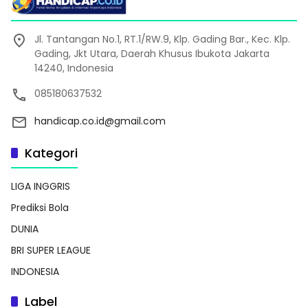
Jl. Tantangan No.1, RT.1/RW.9, Klp. Gading Bar., Kec. Klp.
Gading, Jkt Utara, Daerah Khusus Ibukota Jakarta
14240, Indonesia
085180637532
handicap.co.id@gmail.com
Kategori
LIGA INGGRIS
Prediksi Bola
DUNIA
BRI SUPER LEAGUE
INDONESIA
Label