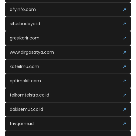
afyinfo.com
↗
situsbudaya.id
↗
gresikarir.com
↗
www.dirgasatya.com
↗
kafeilmu.com
↗
optimakit.com
↗
telkomtelstra.co.id
↗
dakisemut.co.id
↗
frivgame.id
↗