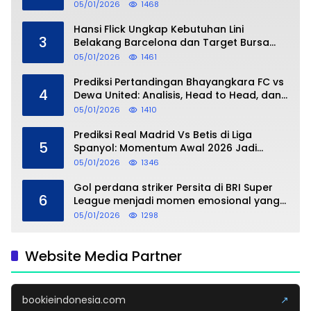
05/01/2026
1468
Hansi Flick Ungkap Kebutuhan Lini
3
Belakang Barcelona dan Target Bursa
Transfer Januari
05/01/2026
1461
Prediksi Pertandingan Bhayangkara FC vs
4
Dewa United: Analisis, Head to Head, dan
Perkiraan Skor
05/01/2026
1410
Prediksi Real Madrid Vs Betis di Liga
5
Spanyol: Momentum Awal 2026 Jadi
Taruhan
05/01/2026
1346
Gol perdana striker Persita di BRI Super
6
League menjadi momen emosional yang
dipersembahkan untuk sang buah hati
05/01/2026
1298
Website Media Partner
bookieindonesia.com
↗