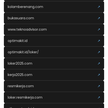
kolamberenang.com
↗
bukasuara.com
↗
www.teknoadvisor.com
↗
optimakit.id
↗
optimakit.id/loker/
↗
loker2025.com
↗
kerja2025.com
↗
resmikerja.com
↗
loker.resmikerja.com
↗