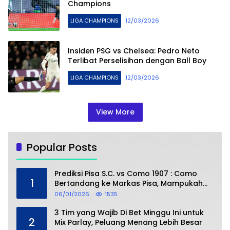
Champions
LIGA CHAMPIONS
12/03/2026
Insiden PSG vs Chelsea: Pedro Neto
Terlibat Perselisihan dengan Ball Boy
LIGA CHAMPIONS
12/03/2026
View More
Popular Posts
Prediksi Pisa S.C. vs Como 1907 : Como
1
Bertandang ke Markas Pisa, Mampukah
Asuhan Cesc Fàbregas Mencuri Poin?
06/01/2026
1535
3 Tim yang Wajib Di Bet Minggu Ini untuk
2
Mix Parlay, Peluang Menang Lebih Besar