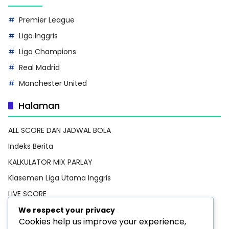
Premier League
Liga Inggris
Liga Champions
Real Madrid
Manchester United
Halaman
ALL SCORE DAN JADWAL BOLA
Indeks Berita
KALKULATOR MIX PARLAY
Klasemen Liga Utama Inggris
LIVE SCORE
Pedoman Media Siber
We respect your privacy
Cookies help us improve your experience,
PREDIKSI BOLA