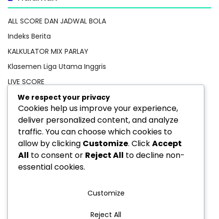
ALL SCORE DAN JADWAL BOLA
Indeks Berita
KALKULATOR MIX PARLAY
Klasemen Liga Utama Inggris
LIVE SCORE
Pedoman Media Siber
We respect your privacy
Cookies help us improve your experience,
PREDIKSI BOLA
deliver personalized content, and analyze
Privacy Policy
traffic. You can choose which cookies to
STATISTIK PEMAIN
allow by clicking
Customize
. Click
Accept
All
to consent or
Reject All
to decline non-
TEBAK SKOR
essential cookies.
Customize
Reject All