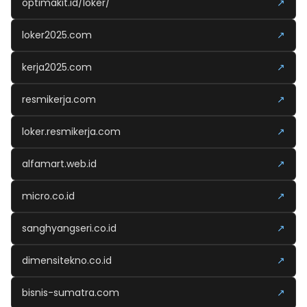
optimakit.id/loker/
↗
loker2025.com
↗
kerja2025.com
↗
resmikerja.com
↗
loker.resmikerja.com
↗
alfamart.web.id
↗
micro.co.id
↗
sanghyangseri.co.id
↗
dimensitekno.co.id
↗
bisnis-sumatra.com
↗