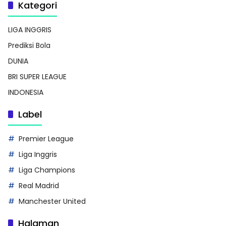
Kategori
LIGA INGGRIS
Prediksi Bola
DUNIA
BRI SUPER LEAGUE
INDONESIA
Label
Premier League
Liga Inggris
Liga Champions
Real Madrid
Manchester United
Halaman