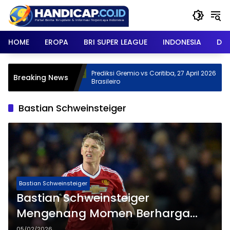
Skip
to
content
HOME
EROPA
BRI SUPER LEAGUE
INDONESIA
DU
mengo, 27
Prediksi Gremio vs Coritiba, 27 April 2026
Breaking News
Brasileiro
Bastian Schweinsteiger
Bastian Schweinsteiger
Bastian Schweinsteiger
Mengenang Momen Berharga
yang Membuatnya Bergabung
05/02/2026