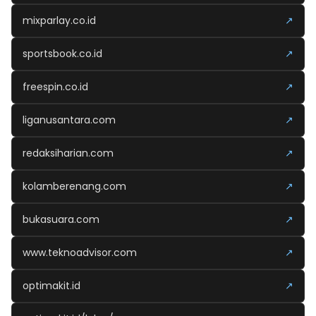
mixparlay.co.id
↗
sportsbook.co.id
↗
freespin.co.id
↗
liganusantara.com
↗
redaksiharian.com
↗
kolamberenang.com
↗
bukasuara.com
↗
www.teknoadvisor.com
↗
optimakit.id
↗