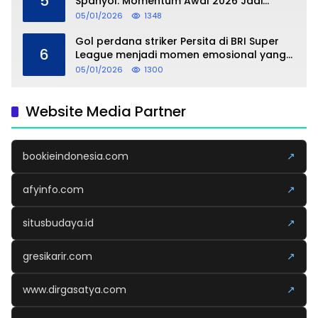
5
Spanyol: Momentum Awal 2026 Jadi
Taruhan
05/01/2026
1348
Gol perdana striker Persita di BRI Super
6
League menjadi momen emosional yang
dipersembahkan untuk sang buah hati
05/01/2026
1300
Website Media Partner
bookieindonesia.com
↗
afyinfo.com
↗
situsbudaya.id
↗
gresikarir.com
↗
www.dirgasatya.com
↗