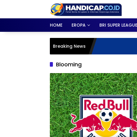
Skip
to
content
HOME
EROPA
BRI SUPER LEAGU
Breaking News
Blooming