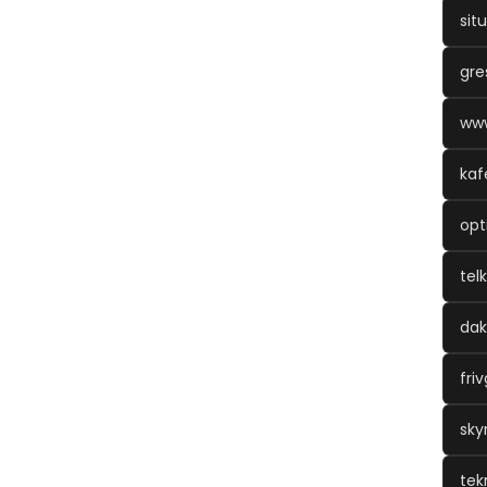
sit
gre
www
kaf
opt
tel
dak
fri
sky
tek