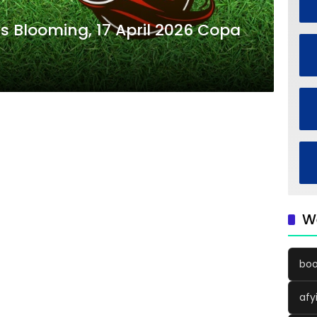
vs Blooming, 17 April 2026 Copa
W
boo
afy