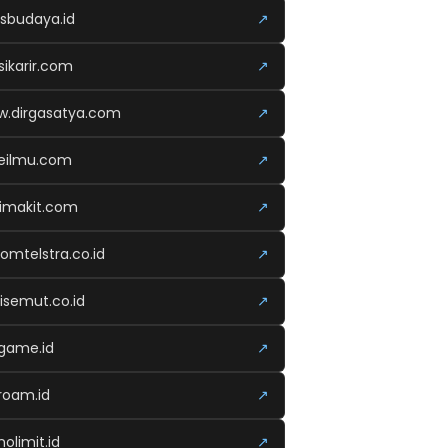
usbudaya.id
↗
sikarir.com
↗
.dirgasatya.com
↗
eilmu.com
↗
imakit.com
↗
komtelstra.co.id
↗
isemut.co.id
↗
vgame.id
↗
roam.id
↗
nolimit.id
↗