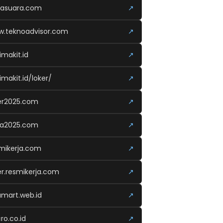
kasuara.com
↗
.teknoadvisor.com
↗
imakit.id
↗
imakit.id/loker/
↗
er2025.com
↗
ja2025.com
↗
mikerja.com
↗
er.resmikerja.com
↗
amart.web.id
↗
ro.co.id
↗