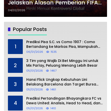
Jelaskan Alasan Pemberian FIFA
Peace Prize kepada Donald Trump
04/02/2026
Meski Menuai Kontroversi Global
Popular Posts
Prediksi Pisa S.C. vs Como 1907 : Como
1
Bertandang ke Markas Pisa, Mampukah
Asuhan Cesc Fàbregas Mencuri Poin?
06/01/2026
1535
3 Tim yang Wajib Di Bet Minggu Ini untuk
2
Mix Parlay, Peluang Menang Lebih Besar
05/01/2026
1467
Hansi Flick Ungkap Kebutuhan Lini
3
Belakang Barcelona dan Target Bursa
Transfer Januari
05/01/2026
1461
Prediksi Pertandingan Bhayangkara FC vs
4
Dewa United: Analisis, Head to Head, dan
Perkiraan Skor
05/01/2026
1410