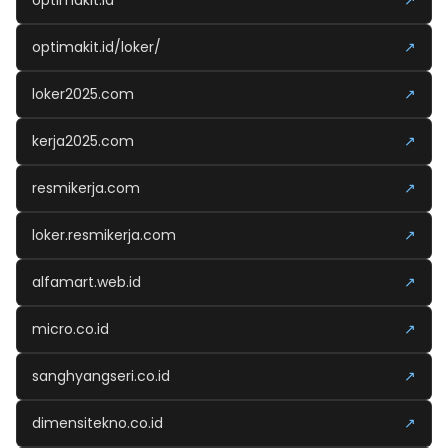
optimakit.id
↗
optimakit.id/loker/
↗
loker2025.com
↗
kerja2025.com
↗
resmikerja.com
↗
loker.resmikerja.com
↗
alfamart.web.id
↗
micro.co.id
↗
sanghyangseri.co.id
↗
dimensitekno.co.id
↗