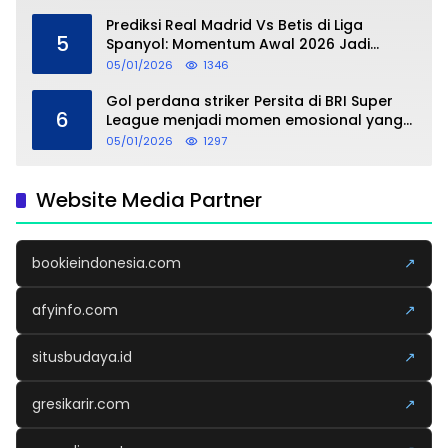
Prediksi Real Madrid Vs Betis di Liga
5
Spanyol: Momentum Awal 2026 Jadi
Taruhan
05/01/2026
1346
Gol perdana striker Persita di BRI Super
6
League menjadi momen emosional yang
dipersembahkan untuk sang buah hati
05/01/2026
1297
Website Media Partner
bookieindonesia.com
↗
afyinfo.com
↗
situsbudaya.id
↗
gresikarir.com
↗