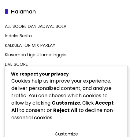
Halaman
ALL SCORE DAN JADWAL BOLA
Indeks Berita
KALKULATOR MIX PARLAY
Klasemen Liga Utama Inggris
LIVE SCORE
Pedoman Media Siber
We respect your privacy
Cookies help us improve your experience,
PREDIKSI BOLA
deliver personalized content, and analyze
Privacy Policy
traffic. You can choose which cookies to
STATISTIK PEMAIN
allow by clicking
Customize
. Click
Accept
All
to consent or
Reject All
to decline non-
TEBAK SKOR
essential cookies.
Customize