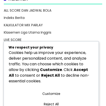
ALL SCORE DAN JADWAL BOLA
Indeks Berita
KALKULATOR MIX PARLAY
Klasemen Liga Utama Inggris
LIVE SCORE
Pedoman Media Siber
We respect your privacy
Cookies help us improve your experience,
PREDIKSI BOLA
deliver personalized content, and analyze
Privacy Policy
traffic. You can choose which cookies to
STATISTIK PEMAIN
allow by clicking
Customize
. Click
Accept
All
to consent or
Reject All
to decline non-
TEBAK SKOR
essential cookies.
Customize
Reject All