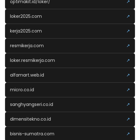
optimakit.id/loker/
↗
loker2025.com
↗
kerja2025.com
↗
resmikerja.com
↗
loker.resmikerja.com
↗
alfamart.web.id
↗
micro.co.id
↗
sanghyangseri.co.id
↗
dimensitekno.co.id
↗
bisnis-sumatra.com
↗