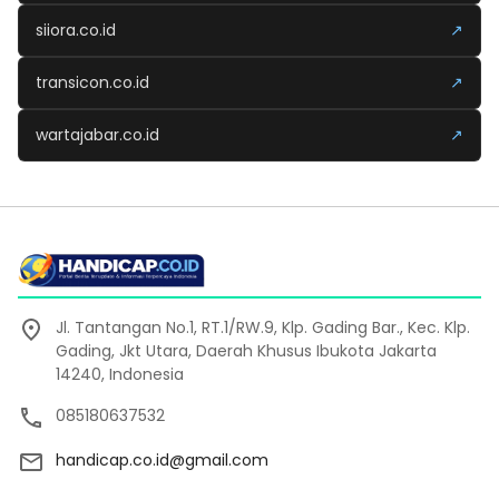
siiora.co.id
↗
transicon.co.id
↗
wartajabar.co.id
↗
Jl. Tantangan No.1, RT.1/RW.9, Klp. Gading Bar., Kec. Klp.
Gading, Jkt Utara, Daerah Khusus Ibukota Jakarta
14240, Indonesia
085180637532
handicap.co.id@gmail.com