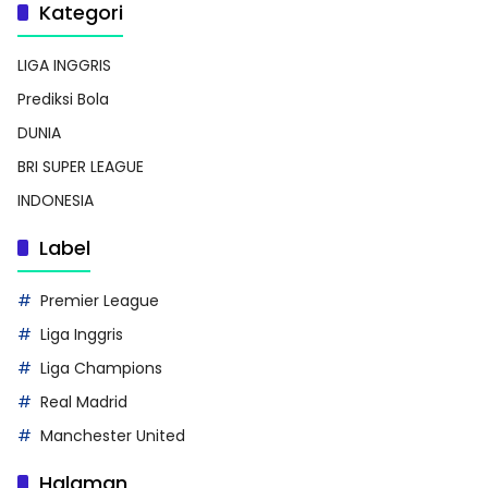
Kategori
LIGA INGGRIS
Prediksi Bola
DUNIA
BRI SUPER LEAGUE
INDONESIA
Label
Premier League
Liga Inggris
Liga Champions
Real Madrid
Manchester United
Halaman