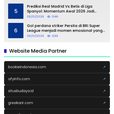
Prediksi Real Madrid Vs Betis di Liga
5
Spanyol: Momentum Awal 2026 Jadi
Taruhan
05/01/2026
1346
Gol perdana striker Persita di BRI Super
6
League menjadi momen emosional yang
dipersembahkan untuk sang buah hati
05/01/2026
1299
Website Media Partner
bookieindonesia.com
↗
afyinfo.com
↗
situsbudaya.id
↗
gresikarir.com
↗