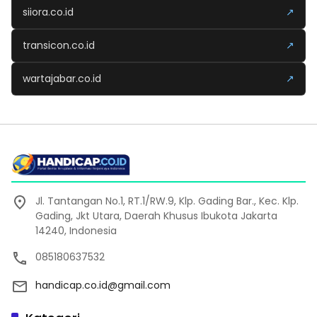
siiora.co.id
↗
transicon.co.id
↗
wartajabar.co.id
↗
Jl. Tantangan No.1, RT.1/RW.9, Klp. Gading Bar., Kec. Klp.
Gading, Jkt Utara, Daerah Khusus Ibukota Jakarta
14240, Indonesia
085180637532
handicap.co.id@gmail.com