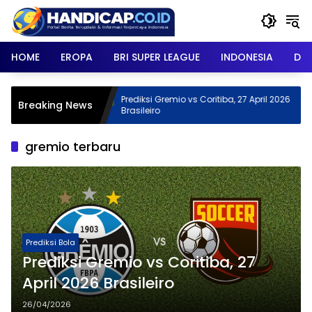
Skip
to
content
HOME
EROPA
BRI SUPER LEAGUE
INDONESIA
DU
amengo, 27
Prediksi Gremio vs Coritiba, 27 April 2026
Breaking News
Brasileiro
gremio terbaru
Prediksi Bola
Prediksi Gremio vs Coritiba, 27
April 2026 Brasileiro
26/04/2026