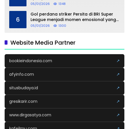
Taruhan
05/01/2026
1348
Gol perdana striker Persita di BRI Super
6
League menjadi momen emosional yang
dipersembahkan untuk sang buah hati
05/01/2026
1300
Website Media Partner
bookieindonesia.com
↗
afyinfo.com
↗
situsbudaya.id
↗
gresikarir.com
↗
www.dirgasatya.com
↗
kafeilmu.com
↗