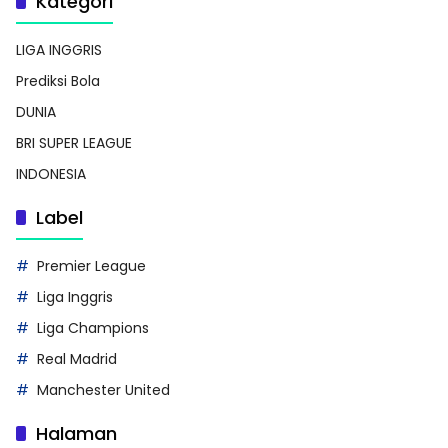
Kategori
LIGA INGGRIS
Prediksi Bola
DUNIA
BRI SUPER LEAGUE
INDONESIA
Label
Premier League
Liga Inggris
Liga Champions
Real Madrid
Manchester United
Halaman