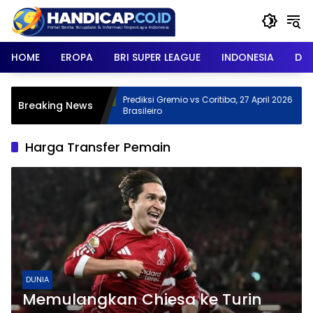
Skip
to
content
HOME
EROPA
BRI SUPER LEAGUE
INDONESIA
DU
amengo, 27
Prediksi Gremio vs Coritiba, 27 April 2026
Breaking News
Brasileiro
Harga Transfer Pemain
DUNIA
Memulangkan Chiesa ke Turin