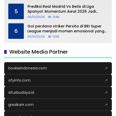
Prediksi Real Madrid Vs Betis di Liga
5
Spanyol: Momentum Awal 2026 Jadi
Taruhan
05/01/2026
1346
Gol perdana striker Persita di BRI Super
6
League menjadi momen emosional yang
dipersembahkan untuk sang buah hati
05/01/2026
1298
Website Media Partner
bookieindonesia.com
↗
afyinfo.com
↗
situsbudaya.id
↗
gresikarir.com
↗