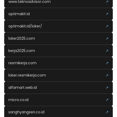
www.teknoadvisor.com
↗
optimakit.id
↗
optimakit.id/loker/
↗
loker2025.com
↗
kerja2025.com
↗
resmikerja.com
↗
loker.resmikerja.com
↗
alfamart.web.id
↗
micro.co.id
↗
sanghyangseri.co.id
↗