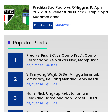
Prediksi Sao Paulo vs O’Higgins 15 April
2026: Duel Penentuan Puncak Grup Copa
Sudamericana
Prediksi Bola
14/04/2026
Popular Posts
Prediksi Pisa S.C. vs Como 1907 : Como
1
Bertandang ke Markas Pisa, Mampukah
Asuhan Cesc Fàbregas Mencuri Poin?
06/01/2026
1538
3 Tim yang Wajib Di Bet Minggu Ini untuk
2
Mix Parlay, Peluang Menang Lebih Besar
05/01/2026
1469
Hansi Flick Ungkap Kebutuhan Lini
3
Belakang Barcelona dan Target Bursa
Transfer Januari
05/01/2026
1463