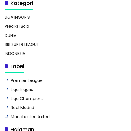
Kategori
LIGA INGGRIS
Prediksi Bola
DUNIA
BRI SUPER LEAGUE
INDONESIA
Label
Premier League
Liga Inggris
Liga Champions
Real Madrid
Manchester United
Halaman