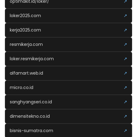
optimakit.id/loker/
↗
loker2025.com
↗
kerja2025.com
↗
resmikerja.com
↗
loker.resmikerja.com
↗
alfamart.web.id
↗
micro.co.id
↗
sanghyangseri.co.id
↗
dimensitekno.co.id
↗
bisnis-sumatra.com
↗