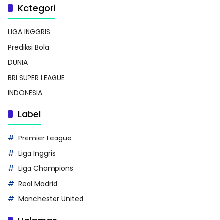
Kategori
LIGA INGGRIS
Prediksi Bola
DUNIA
BRI SUPER LEAGUE
INDONESIA
Label
Premier League
Liga Inggris
Liga Champions
Real Madrid
Manchester United