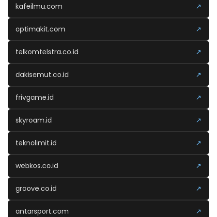
kafeilmu.com
↗
optimakit.com
↗
telkomtelstra.co.id
↗
dakisemut.co.id
↗
frivgame.id
↗
skyroam.id
↗
teknolimit.id
↗
webkos.co.id
↗
groove.co.id
↗
antarsport.com
↗