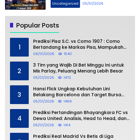
Uncategorized
05/01/2026
Popular Posts
Prediksi Pisa S.C. vs Como 1907 : Como
1
Bertandang ke Markas Pisa, Mampukah
Asuhan Cesc Fàbregas Mencuri Poin?
06/01/2026
1540
3 Tim yang Wajib Di Bet Minggu Ini untuk
2
Mix Parlay, Peluang Menang Lebih Besar
05/01/2026
1472
Hansi Flick Ungkap Kebutuhan Lini
3
Belakang Barcelona dan Target Bursa
Transfer Januari
05/01/2026
1466
Prediksi Pertandingan Bhayangkara FC vs
4
Dewa United: Analisis, Head to Head, dan
Perkiraan Skor
05/01/2026
1414
Prediksi Real Madrid Vs Betis di Liga