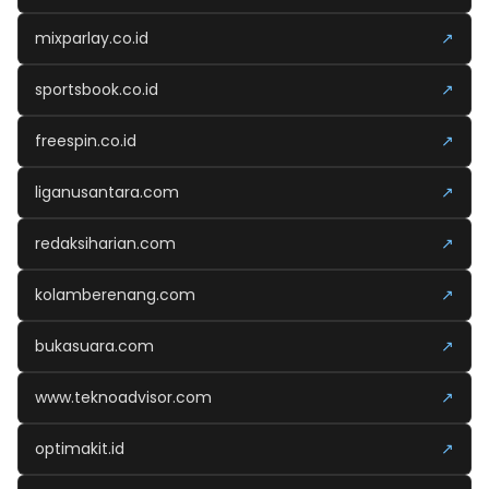
mixparlay.co.id
↗
sportsbook.co.id
↗
freespin.co.id
↗
liganusantara.com
↗
redaksiharian.com
↗
kolamberenang.com
↗
bukasuara.com
↗
www.teknoadvisor.com
↗
optimakit.id
↗