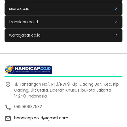
siiora.co.id
↗
transicon.co.id
↗
wartajabar.co.id
↗
Jl. Tantangan No.1, RT.1/RW.9, Klp. Gading Bar., Kec. Klp.
Gading, Jkt Utara, Daerah Khusus Ibukota Jakarta
14240, Indonesia
085180637532
handicap.co.id@gmail.com