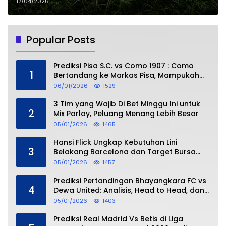
17/04/2026
Popular Posts
Prediksi Pisa S.C. vs Como 1907 : Como
1
Bertandang ke Markas Pisa, Mampukah
Asuhan Cesc Fàbregas Mencuri Poin?
06/01/2026
1529
3 Tim yang Wajib Di Bet Minggu Ini untuk
2
Mix Parlay, Peluang Menang Lebih Besar
05/01/2026
1465
Hansi Flick Ungkap Kebutuhan Lini
3
Belakang Barcelona dan Target Bursa
Transfer Januari
05/01/2026
1457
Prediksi Pertandingan Bhayangkara FC vs
4
Dewa United: Analisis, Head to Head, dan
Perkiraan Skor
05/01/2026
1403
Prediksi Real Madrid Vs Betis di Liga