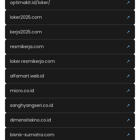
optimakit.id/loker/
↗
loker2025.com
↗
kerja2025.com
↗
resmikerja.com
↗
loker.resmikerja.com
↗
alfamart.web.id
↗
micro.co.id
↗
sanghyangseri.co.id
↗
dimensitekno.co.id
↗
bisnis-sumatra.com
↗