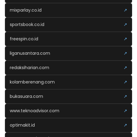
mixparlay.co.id
↗
sportsbook.co.id
↗
freespin.co.id
↗
liganusantara.com
↗
redaksiharian.com
↗
kolamberenang.com
↗
bukasuara.com
↗
www.teknoadvisor.com
↗
optimakit.id
↗