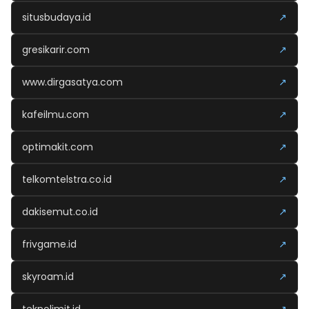
situsbudaya.id
↗
gresikarir.com
↗
www.dirgasatya.com
↗
kafeilmu.com
↗
optimakit.com
↗
telkomtelstra.co.id
↗
dakisemut.co.id
↗
frivgame.id
↗
skyroam.id
↗