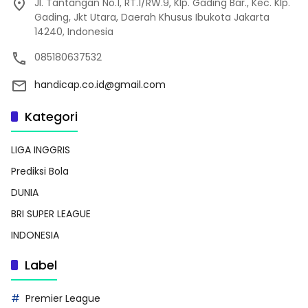
Jl. Tantangan No.1, RT.1/RW.9, Klp. Gading Bar., Kec. Klp.
Gading, Jkt Utara, Daerah Khusus Ibukota Jakarta
14240, Indonesia
085180637532
handicap.co.id@gmail.com
Kategori
LIGA INGGRIS
Prediksi Bola
DUNIA
BRI SUPER LEAGUE
INDONESIA
Label
Premier League