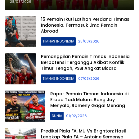
Kitts & Nevis di FIFA Series 2026
28/03/2026
15 Pemain Ikuti Latihan Perdana Timnas
Indonesia, Termasuk Lima Pemain
Abroad
TIMNAS INDONESIA
25/03/2026
Pemanggilan Pemain Timnas Indonesia
Berpotensi Terganggu Akibat Konflik
Timur Tengah, PSSI Angkat Bicara
TIMNAS INDONESIA
07/03/2026
Rapor Pemain Timnas Indonesia di
Eropa Tadi Malam: Bang Jay
Menyala, Romeny Gagal Menang
DUNIA
01/02/2026
Prediksi Piala FA, MU Vs Brighton: Hasil
Lengkap Piala FA – Antoine Semenyo