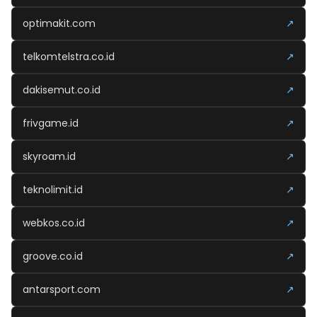
optimakit.com
↗
telkomtelstra.co.id
↗
dakisemut.co.id
↗
frivgame.id
↗
skyroam.id
↗
teknolimit.id
↗
webkos.co.id
↗
groove.co.id
↗
antarsport.com
↗