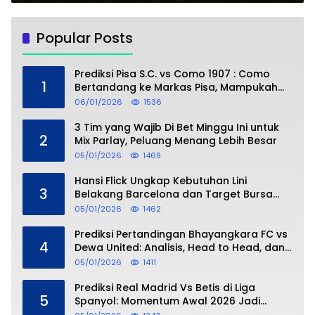
Popular Posts
Prediksi Pisa S.C. vs Como 1907 : Como
1
Bertandang ke Markas Pisa, Mampukah
Asuhan Cesc Fàbregas Mencuri Poin?
06/01/2026
1536
3 Tim yang Wajib Di Bet Minggu Ini untuk
2
Mix Parlay, Peluang Menang Lebih Besar
05/01/2026
1469
Hansi Flick Ungkap Kebutuhan Lini
3
Belakang Barcelona dan Target Bursa
Transfer Januari
05/01/2026
1462
Prediksi Pertandingan Bhayangkara FC vs
4
Dewa United: Analisis, Head to Head, dan
Perkiraan Skor
05/01/2026
1411
Prediksi Real Madrid Vs Betis di Liga
5
Spanyol: Momentum Awal 2026 Jadi
Taruhan