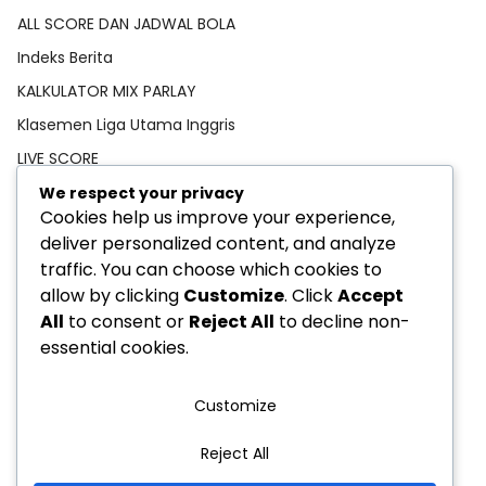
ALL SCORE DAN JADWAL BOLA
Indeks Berita
KALKULATOR MIX PARLAY
Klasemen Liga Utama Inggris
LIVE SCORE
Pedoman Media Siber
We respect your privacy
Cookies help us improve your experience,
PREDIKSI BOLA
deliver personalized content, and analyze
Privacy Policy
traffic. You can choose which cookies to
STATISTIK PEMAIN
allow by clicking
Customize
. Click
Accept
All
to consent or
Reject All
to decline non-
TEBAK SKOR
essential cookies.
Customize
Reject All