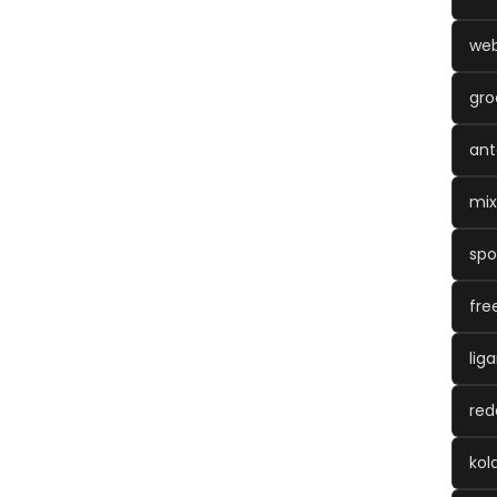
web
gro
ant
mix
spo
fre
lig
red
ko