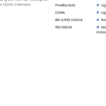
a 14240, Indonesia
Prediksi Bola
Lig
DUNIA
Li
BRI SUPER LEAGUE
Re
INDONESIA
Ma
Unite