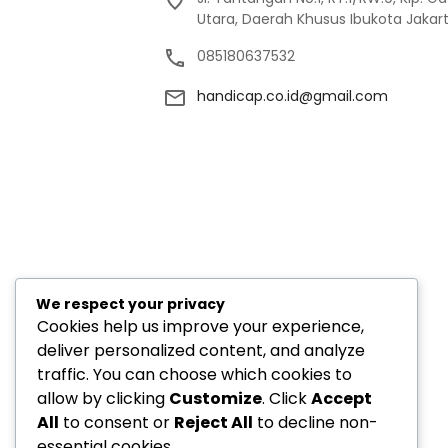
Utara, Daerah Khusus Ibukota Jakart
085180637532
handicap.co.id@gmail.com
We respect your privacy
Cookies help us improve your experience,
deliver personalized content, and analyze
traffic. You can choose which cookies to
allow by clicking
Customize
. Click
Accept
All
to consent or
Reject All
to decline non-
essential cookies.