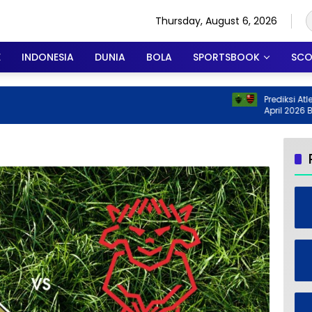
Thursday, August 6, 2026
E
INDONESIA
DUNIA
BOLA
SPORTSBOOK
SCO
Prediksi Atletico Mine
April 2026 Brasileiro