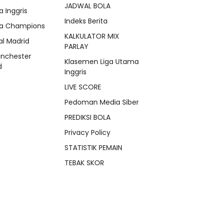
JADWAL BOLA
a Inggris
Indeks Berita
ga Champions
KALKULATOR MIX
al Madrid
PARLAY
nchester
Klasemen Liga Utama
d
Inggris
LIVE SCORE
Pedoman Media Siber
PREDIKSI BOLA
Privacy Policy
STATISTIK PEMAIN
TEBAK SKOR