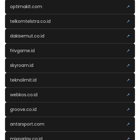
optimakit.com
↗
telkomtelstra.co.id
↗
dakisemut.co.id
↗
frivgame.id
↗
skyroam.id
↗
teknolimit.id
↗
webkos.co.id
↗
groove.co.id
↗
antarsport.com
↗
mixparlay.co.id
↗