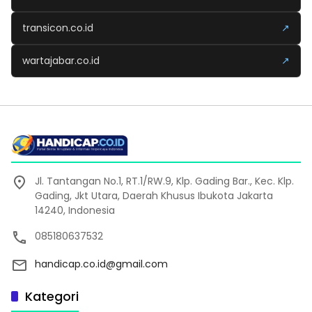
transicon.co.id
↗
wartajabar.co.id
↗
Jl. Tantangan No.1, RT.1/RW.9, Klp. Gading Bar., Kec. Klp.
Gading, Jkt Utara, Daerah Khusus Ibukota Jakarta
14240, Indonesia
085180637532
handicap.co.id@gmail.com
Kategori