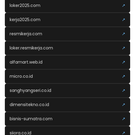
loker2025.com
↗
kerja2025.com
↗
resmikerja.com
↗
loker.resmikerja.com
↗
alfamart.web.id
↗
micro.co.id
↗
sanghyangseri.co.id
↗
dimensitekno.co.id
↗
bisnis-sumatra.com
↗
siiora.co.id
↗