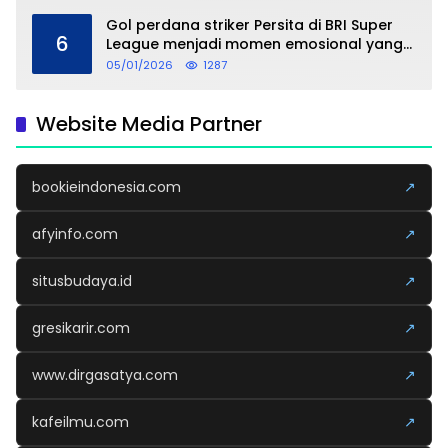
Gol perdana striker Persita di BRI Super
6
League menjadi momen emosional yang
dipersembahkan untuk sang buah hati
05/01/2026
1287
Website Media Partner
bookieindonesia.com
↗
afyinfo.com
↗
situsbudaya.id
↗
gresikarir.com
↗
www.dirgasatya.com
↗
kafeilmu.com
↗