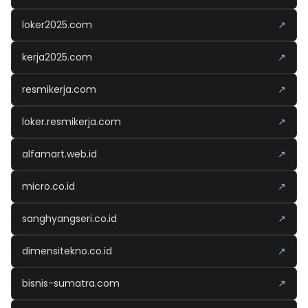
loker2025.com
↗
kerja2025.com
↗
resmikerja.com
↗
loker.resmikerja.com
↗
alfamart.web.id
↗
micro.co.id
↗
sanghyangseri.co.id
↗
dimensitekno.co.id
↗
bisnis-sumatra.com
↗