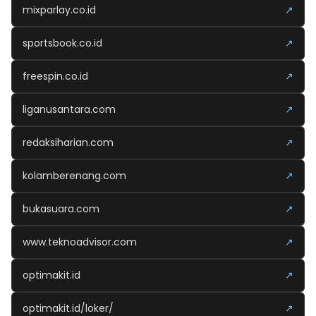
mixparlay.co.id
↗
sportsbook.co.id
↗
freespin.co.id
↗
liganusantara.com
↗
redaksiharian.com
↗
kolamberenang.com
↗
bukasuara.com
↗
www.teknoadvisor.com
↗
optimakit.id
↗
optimakit.id/loker/
↗