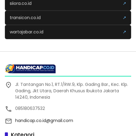
siiora.co.id
↗
transicon.co.id
↗
wartajabar.co.id
↗
Jl. Tantangan No.1, RT.1/RW.9, Klp. Gading Bar., Kec. Klp.
Gading, Jkt Utara, Daerah Khusus Ibukota Jakarta
14240, Indonesia
085180637532
handicap.co.id@gmail.com
Kategori