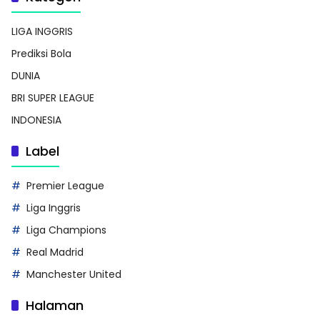
LIGA INGGRIS
Prediksi Bola
DUNIA
BRI SUPER LEAGUE
INDONESIA
Label
Premier League
Liga Inggris
Liga Champions
Real Madrid
Manchester United
Halaman