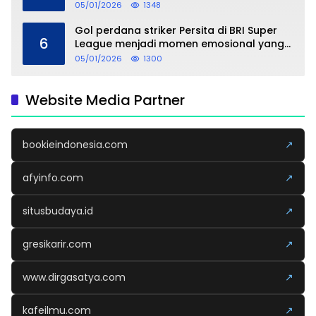
Taruhan
05/01/2026
1348
Gol perdana striker Persita di BRI Super
6
League menjadi momen emosional yang
dipersembahkan untuk sang buah hati
05/01/2026
1300
Website Media Partner
bookieindonesia.com
↗
afyinfo.com
↗
situsbudaya.id
↗
gresikarir.com
↗
www.dirgasatya.com
↗
kafeilmu.com
↗