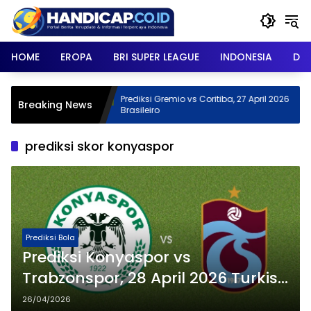
Skip
to
content
HOME
EROPA
BRI SUPER LEAGUE
INDONESIA
DU
amengo, 27
Prediksi Gremio vs Coritiba, 27 April 2026
Breaking News
Brasileiro
prediksi skor konyaspor
Prediksi Bola
Prediksi Konyaspor vs
Trabzonspor, 28 April 2026 Turkish
Super Lig
26/04/2026