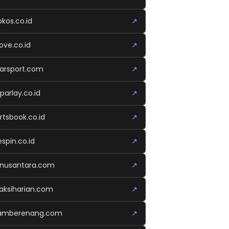
kos.co.id
↗
ove.co.id
↗
arsport.com
↗
parlay.co.id
↗
rtsbook.co.id
↗
espin.co.id
↗
anusantara.com
↗
aksiharian.com
↗
lamberenang.com
↗