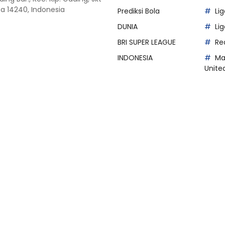
a 14240, Indonesia
Prediksi Bola
Lig
DUNIA
Li
BRI SUPER LEAGUE
Re
INDONESIA
Ma
Unite