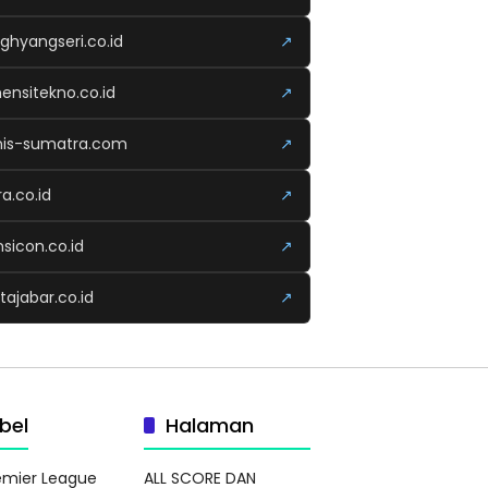
ghyangseri.co.id
↗
ensitekno.co.id
↗
nis-sumatra.com
↗
ra.co.id
↗
nsicon.co.id
↗
tajabar.co.id
↗
bel
Halaman
emier League
ALL SCORE DAN