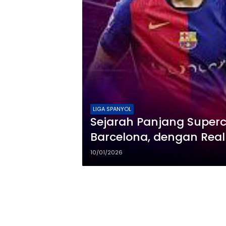
LIGA SPANYOL
Sejarah Panjang Super
Barcelona, dengan Real
Terdekat
10/01/2026