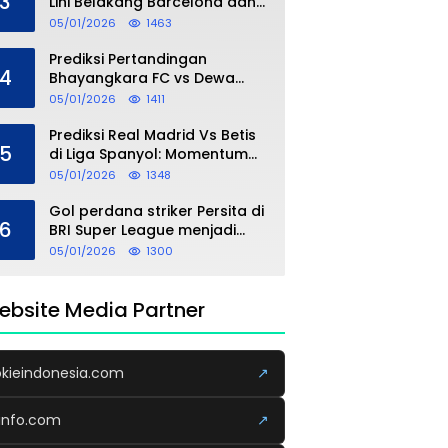
3
Lini Belakang Barcelona dan
Target Bursa Transfer
05/01/2026
1463
Januari
Prediksi Pertandingan
4
Bhayangkara FC vs Dewa
United: Analisis, Head to
05/01/2026
1411
Head, dan Perkiraan Skor
Prediksi Real Madrid Vs Betis
5
di Liga Spanyol: Momentum
Awal 2026 Jadi Taruhan
05/01/2026
1348
Gol perdana striker Persita di
6
BRI Super League menjadi
momen emosional yang
05/01/2026
1300
dipersembahkan untuk sang
buah hati
ebsite Media Partner
kieindonesia.com
↗
info.com
↗