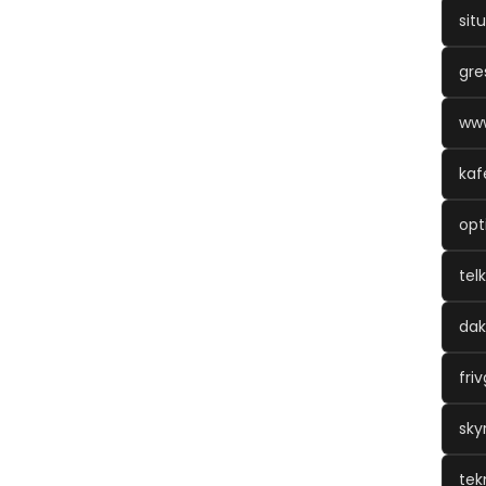
sit
gre
www
kaf
opt
tel
dak
fri
sky
tek