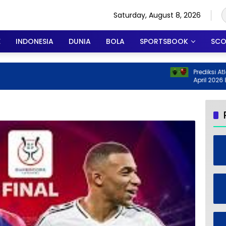
Saturday, August 8, 2026
E
INDONESIA
DUNIA
BOLA
SPORTSBOOK
SCO
Prediksi Atletico Mine
April 2026 Brasileiro