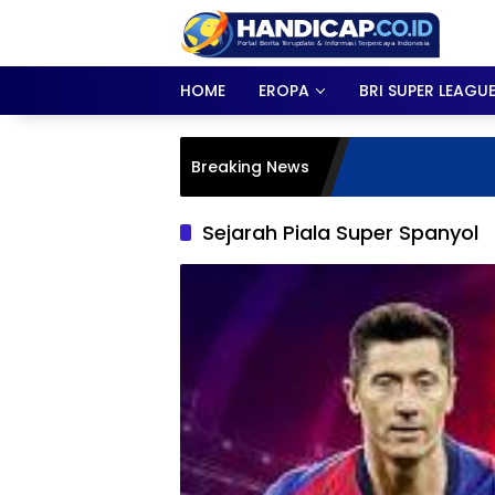
Skip
to
content
HOME
EROPA
BRI SUPER LEAGU
Breaking News
Sejarah Piala Super Spanyol