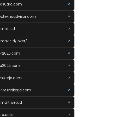
kasuara.com
↗
.teknoadvisor.com
↗
imakit.id
↗
imakit.id/loker/
↗
er2025.com
↗
ja2025.com
↗
mikerja.com
↗
er.resmikerja.com
↗
amart.web.id
↗
ro.co.id
↗