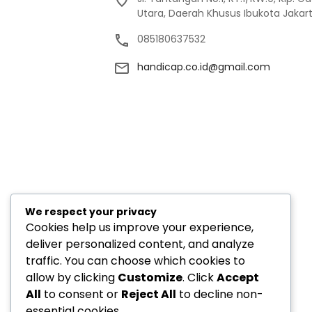
Utara, Daerah Khusus Ibukota Jakart
085180637532
handicap.co.id@gmail.com
We respect your privacy
Cookies help us improve your experience,
deliver personalized content, and analyze
traffic. You can choose which cookies to
allow by clicking
Customize
. Click
Accept
All
to consent or
Reject All
to decline non-
essential cookies.