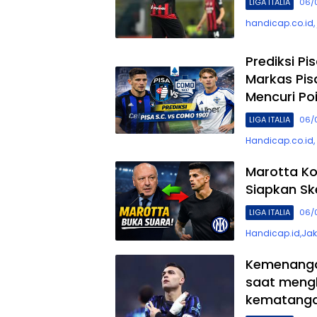
LIGA ITALIA
06/
handicap.co.id, 
Prediksi P
Markas Pi
Mencuri Po
LIGA ITALIA
06/
Handicap.co.id,
Marotta Kon
Siapkan Sk
LIGA ITALIA
06/
Handicap.id,Jak
Kemenangan
saat meng
kematanga