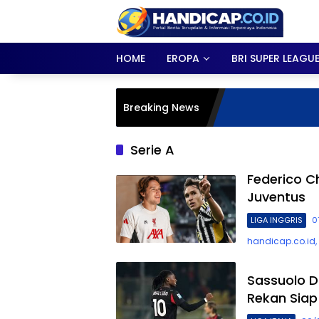
Skip
to
content
HOME
EROPA
BRI SUPER LEAGU
Breaking News
Serie A
Federico C
Juventus
LIGA INGGRIS
0
handicap.co.id,
Sassuolo D
Rekan Siap 