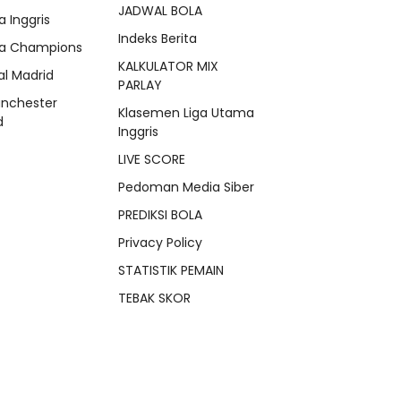
JADWAL BOLA
a Inggris
Indeks Berita
ga Champions
KALKULATOR MIX
al Madrid
PARLAY
nchester
Klasemen Liga Utama
d
Inggris
LIVE SCORE
Pedoman Media Siber
PREDIKSI BOLA
Privacy Policy
STATISTIK PEMAIN
TEBAK SKOR