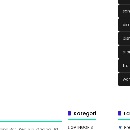
san
dim
bis
siio
tra
war
Kategori
La
LIGA INGGRIS
Pr
ding Bar., Kec. Klp. Gading, Jkt