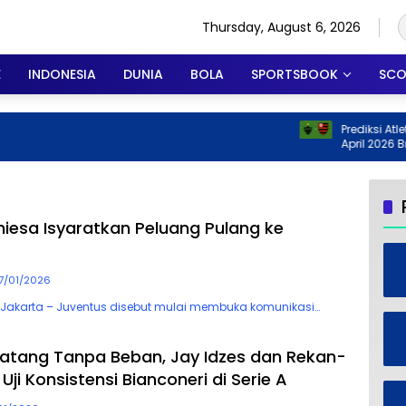
Thursday, August 6, 2026
E
INDONESIA
DUNIA
BOLA
SPORTSBOOK
SCO
Prediksi Atletico Mine
April 2026 Brasileiro
hiesa Isyaratkan Peluang Pulang ke
7/01/2026
 Jakarta – Juventus disebut mulai membuka komunikasi…
atang Tanpa Beban, Jay Idzes dan Rekan-
Uji Konsistensi Bianconeri di Serie A