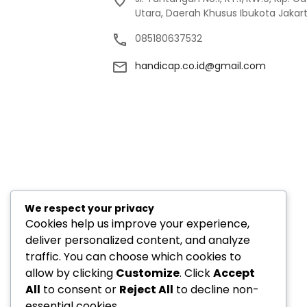
Utara, Daerah Khusus Ibukota Jakart
085180637532
handicap.co.id@gmail.com
We respect your privacy
Cookies help us improve your experience,
deliver personalized content, and analyze
traffic. You can choose which cookies to
allow by clicking
Customize
. Click
Accept
All
to consent or
Reject All
to decline non-
essential cookies.