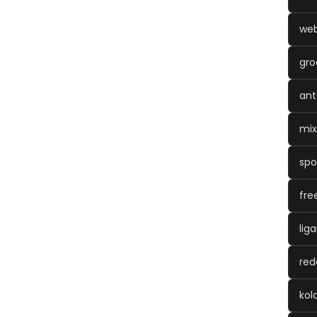
web
gro
ant
mix
spo
fre
lig
red
ko