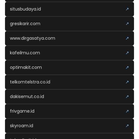
situsbudaya.id
↗
gresikarir.com
↗
www.dirgasatya.com
↗
kafeilmu.com
↗
optimakit.com
↗
telkomtelstra.co.id
↗
dakisemut.co.id
↗
frivgame.id
↗
skyroam.id
↗