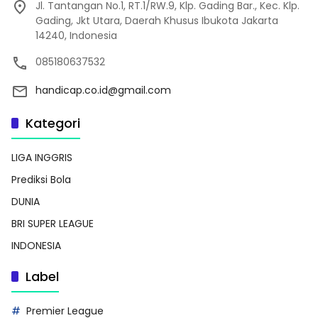
Jl. Tantangan No.1, RT.1/RW.9, Klp. Gading Bar., Kec. Klp.
Gading, Jkt Utara, Daerah Khusus Ibukota Jakarta
14240, Indonesia
085180637532
handicap.co.id@gmail.com
Kategori
LIGA INGGRIS
Prediksi Bola
DUNIA
BRI SUPER LEAGUE
INDONESIA
Label
Premier League