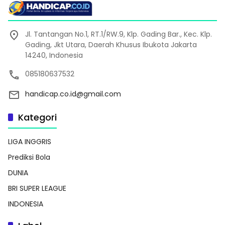
Jl. Tantangan No.1, RT.1/RW.9, Klp. Gading Bar., Kec. Klp.
Gading, Jkt Utara, Daerah Khusus Ibukota Jakarta
14240, Indonesia
085180637532
handicap.co.id@gmail.com
Kategori
LIGA INGGRIS
Prediksi Bola
DUNIA
BRI SUPER LEAGUE
INDONESIA