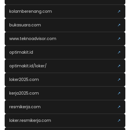
kolamberenang.com
↗
bukasuara.com
↗
www.teknoadvisor.com
↗
optimakit.id
↗
optimakit.id/loker/
↗
loker2025.com
↗
kerja2025.com
↗
resmikerja.com
↗
loker.resmikerja.com
↗