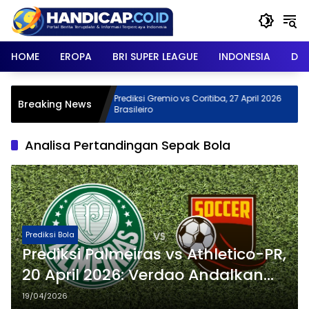
Skip
to
content
HOME
EROPA
BRI SUPER LEAGUE
INDONESIA
DU
engo, 27
Prediksi Gremio vs Coritiba, 27 April 2026
P
Breaking News
Brasileiro
A
Analisa Pertandingan Sepak Bola
Prediksi Bola
Prediksi Palmeiras vs Athletico-PR,
20 April 2026: Verdao Andalkan
Kekuatan Kandang
19/04/2026