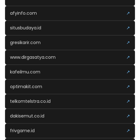
afyinfo.com
↗
situsbudaya.id
↗
gresikarir.com
↗
www.dirgasatya.com
↗
kafeilmu.com
↗
optimakit.com
↗
telkomtelstra.co.id
↗
dakisemut.co.id
↗
frivgame.id
↗