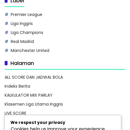
Label
Premier League
Liga Inggris
Liga Champions
Real Madrid
Manchester United
Halaman
ALL SCORE DAN JADWAL BOLA
Indeks Berita
KALKULATOR MIX PARLAY
Klasemen Liga Utama Inggris
LIVE SCORE
Pedoman Media Siber
We respect your privacy
Cookies help us improve your experience,