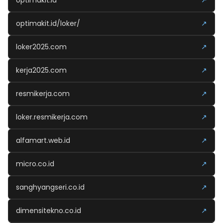
optimakit.id
↗
optimakit.id/loker/
↗
loker2025.com
↗
kerja2025.com
↗
resmikerja.com
↗
loker.resmikerja.com
↗
alfamart.web.id
↗
micro.co.id
↗
sanghyangseri.co.id
↗
dimensitekno.co.id
↗