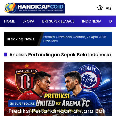
Skip
to
content
HOME
EROPA
BRI SUPER LEAGUE
INDONESIA
DU
engo, 27
Prediksi Gremio vs Coritiba, 27 April 2026
Breaking News
Brasileiro
Analisis Pertandingan Sepak Bola Indonesia
BRI SUPER LEAGUE
Prediksi Pertandingan antara Bali