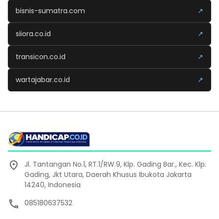
bisnis-sumatra.com
↗
siiora.co.id
↗
transicon.co.id
↗
wartajabar.co.id
↗
Jl. Tantangan No.1, RT.1/RW.9, Klp. Gading Bar., Kec. Klp.
Gading, Jkt Utara, Daerah Khusus Ibukota Jakarta
14240, Indonesia
085180637532