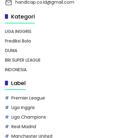
handicap.co.id@gmail.com
Kategori
LIGA INGGRIS
Prediksi Bola
DUNIA
BRI SUPER LEAGUE
INDONESIA
Label
Premier League
Liga Inggris
Liga Champions
Real Madrid
Manchester United