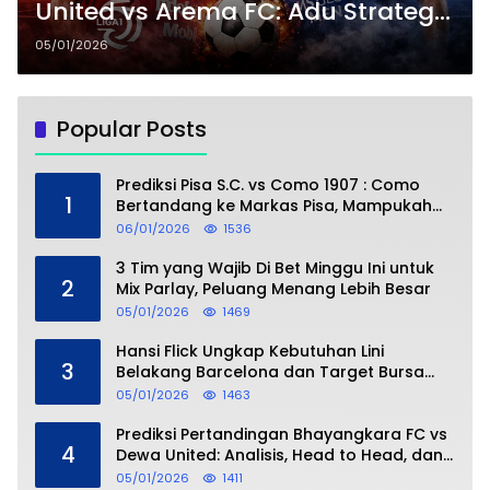
United vs Arema FC: Adu Strategi
Dua Raksasa Liga 1
05/01/2026
Popular Posts
Prediksi Pisa S.C. vs Como 1907 : Como
1
Bertandang ke Markas Pisa, Mampukah
Asuhan Cesc Fàbregas Mencuri Poin?
06/01/2026
1536
3 Tim yang Wajib Di Bet Minggu Ini untuk
2
Mix Parlay, Peluang Menang Lebih Besar
05/01/2026
1469
Hansi Flick Ungkap Kebutuhan Lini
3
Belakang Barcelona dan Target Bursa
Transfer Januari
05/01/2026
1463
Prediksi Pertandingan Bhayangkara FC vs
4
Dewa United: Analisis, Head to Head, dan
Perkiraan Skor
05/01/2026
1411