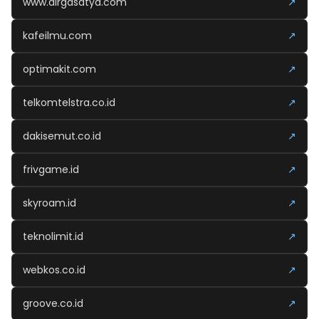
www.dirgasatya.com
↗
kafeilmu.com
↗
optimakit.com
↗
telkomtelstra.co.id
↗
dakisemut.co.id
↗
frivgame.id
↗
skyroam.id
↗
teknolimit.id
↗
webkos.co.id
↗
groove.co.id
↗