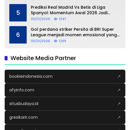
Prediksi Real Madrid Vs Betis di Liga
5
Spanyol: Momentum Awal 2026 Jadi
Taruhan
05/01/2026
1347
Gol perdana striker Persita di BRI Super
6
League menjadi momen emosional yang
dipersembahkan untuk sang buah hati
05/01/2026
1299
Website Media Partner
bookieindonesia.com
↗
afyinfo.com
↗
situsbudaya.id
↗
gresikarir.com
↗