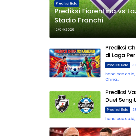
Prediksi Bola
Prediksi Fiorentina vs Laz
Stadio Franchi
12/04/2026
Prediksi Ch
di Laga Pe
Prediksi Bola
3
handicap.co.id,
China…
Prediksi V
Duel Sengit
Prediksi Bola
2
handicap.co.id,