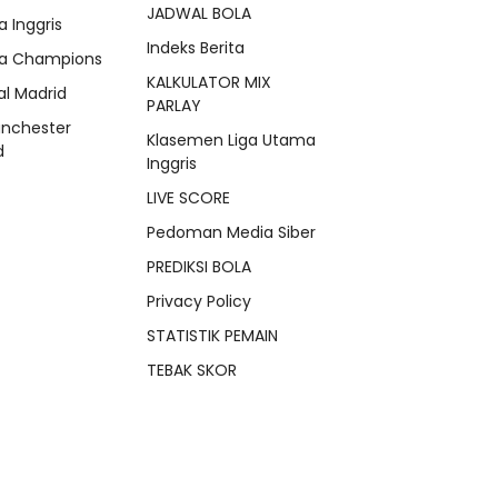
JADWAL BOLA
a Inggris
Indeks Berita
ga Champions
KALKULATOR MIX
al Madrid
PARLAY
nchester
Klasemen Liga Utama
d
Inggris
LIVE SCORE
Pedoman Media Siber
PREDIKSI BOLA
Privacy Policy
STATISTIK PEMAIN
TEBAK SKOR