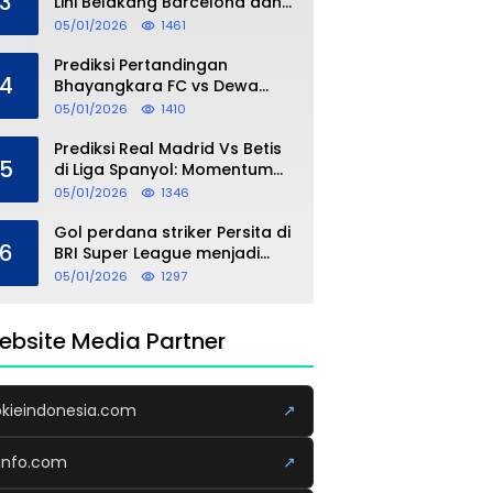
3
Lini Belakang Barcelona dan
Target Bursa Transfer
05/01/2026
1461
Januari
Prediksi Pertandingan
4
Bhayangkara FC vs Dewa
United: Analisis, Head to
05/01/2026
1410
Head, dan Perkiraan Skor
Prediksi Real Madrid Vs Betis
5
di Liga Spanyol: Momentum
Awal 2026 Jadi Taruhan
05/01/2026
1346
Gol perdana striker Persita di
6
BRI Super League menjadi
momen emosional yang
05/01/2026
1297
dipersembahkan untuk sang
buah hati
ebsite Media Partner
kieindonesia.com
↗
info.com
↗