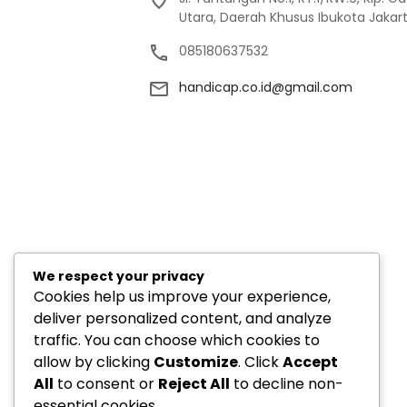
Utara, Daerah Khusus Ibukota Jakart
085180637532
handicap.co.id@gmail.com
We respect your privacy
Cookies help us improve your experience,
deliver personalized content, and analyze
traffic. You can choose which cookies to
allow by clicking
Customize
. Click
Accept
All
to consent or
Reject All
to decline non-
essential cookies.