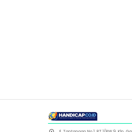
Jl. Tantangan No.1, RT.1/RW.9, Klp. Ga