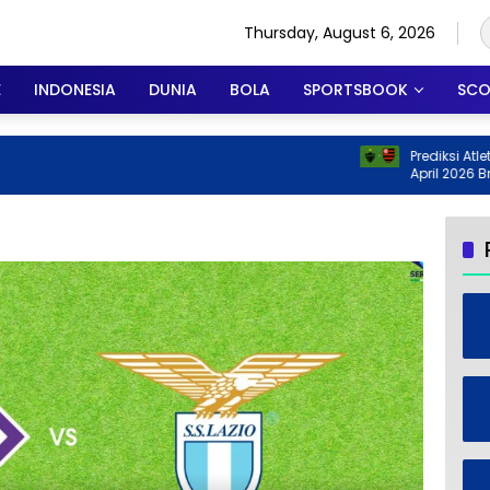
Thursday, August 6, 2026
E
INDONESIA
DUNIA
BOLA
SPORTSBOOK
SCO
Prediksi Atletico Minei
April 2026 Brasileiro