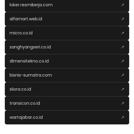
loker.resmikerja.com
↗
alfamart.web.id
↗
micro.co.id
↗
sanghyangseri.co.id
↗
dimensitekno.co.id
↗
bisnis-sumatra.com
↗
siiora.co.id
↗
transicon.co.id
↗
wartajabar.co.id
↗