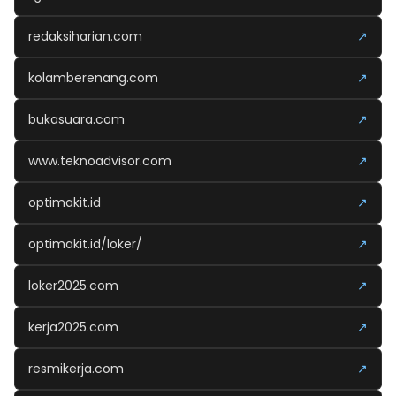
redaksiharian.com
↗
kolamberenang.com
↗
bukasuara.com
↗
www.teknoadvisor.com
↗
optimakit.id
↗
optimakit.id/loker/
↗
loker2025.com
↗
kerja2025.com
↗
resmikerja.com
↗