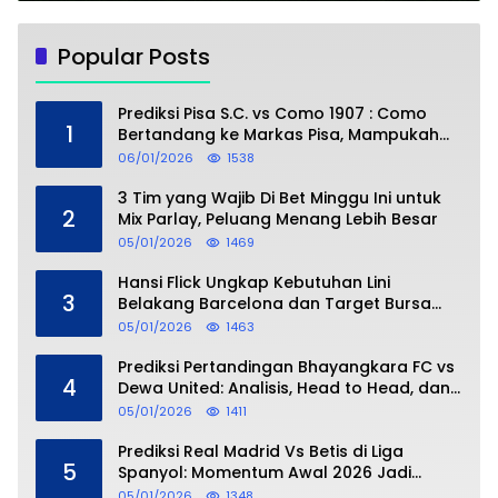
Popular Posts
Prediksi Pisa S.C. vs Como 1907 : Como
1
Bertandang ke Markas Pisa, Mampukah
Asuhan Cesc Fàbregas Mencuri Poin?
06/01/2026
1538
3 Tim yang Wajib Di Bet Minggu Ini untuk
2
Mix Parlay, Peluang Menang Lebih Besar
05/01/2026
1469
Hansi Flick Ungkap Kebutuhan Lini
3
Belakang Barcelona dan Target Bursa
Transfer Januari
05/01/2026
1463
Prediksi Pertandingan Bhayangkara FC vs
4
Dewa United: Analisis, Head to Head, dan
Perkiraan Skor
05/01/2026
1411
Prediksi Real Madrid Vs Betis di Liga
5
Spanyol: Momentum Awal 2026 Jadi
Taruhan
05/01/2026
1348