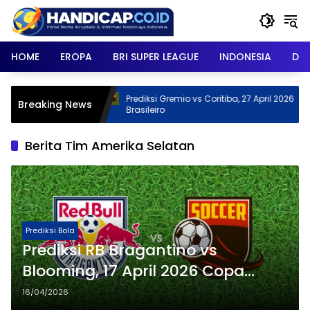
Skip
to
content
HOME
EROPA
BRI SUPER LEAGUE
INDONESIA
DU
lamengo, 27
Prediksi Gremio vs Coritiba, 27 April 2026
Breaking News
Brasileiro
Berita Tim Amerika Selatan
Prediksi Bola
Prediksi RB Bragantino vs
Blooming, 17 April 2026 Copa
Sudamericana
16/04/2026