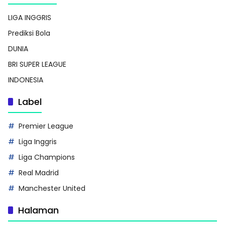
LIGA INGGRIS
Prediksi Bola
DUNIA
BRI SUPER LEAGUE
INDONESIA
Label
Premier League
Liga Inggris
Liga Champions
Real Madrid
Manchester United
Halaman