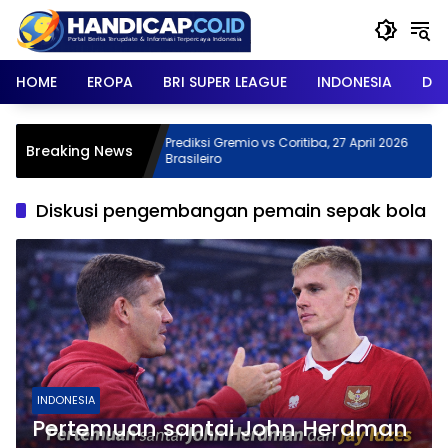
Skip
to
content
HOME
EROPA
BRI SUPER LEAGUE
INDONESIA
DU
ngo, 27
Prediksi Gremio vs Coritiba, 27 April 2026
P
Breaking News
Brasileiro
A
Diskusi pengembangan pemain sepak bola
INDONESIA
Pertemuan santai John Herdman