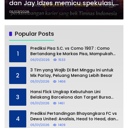
dan Jay Idzes memicu spekulasi,
dari diskusi taktik hingga
05/02/2026
perkembangan karier sang bek
Timnas Indonesia.
Popular Posts
Prediksi Pisa S.C. vs Como 1907 : Como
1
Bertandang ke Markas Pisa, Mampukah
Asuhan Cesc Fàbregas Mencuri Poin?
06/01/2026
1533
3 Tim yang Wajib Di Bet Minggu Ini untuk
2
Mix Parlay, Peluang Menang Lebih Besar
05/01/2026
1466
Hansi Flick Ungkap Kebutuhan Lini
3
Belakang Barcelona dan Target Bursa
Transfer Januari
05/01/2026
1461
Prediksi Pertandingan Bhayangkara FC vs
4
Dewa United: Analisis, Head to Head, dan
Perkiraan Skor
05/01/2026
1409