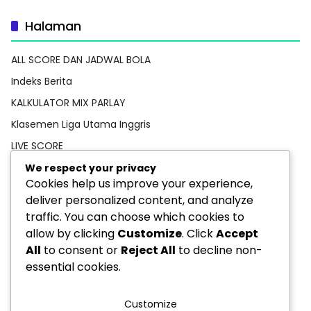
Halaman
ALL SCORE DAN JADWAL BOLA
Indeks Berita
KALKULATOR MIX PARLAY
Klasemen Liga Utama Inggris
LIVE SCORE
Pedoman Media Siber
We respect your privacy
Cookies help us improve your experience,
PREDIKSI BOLA
deliver personalized content, and analyze
Privacy Policy
traffic. You can choose which cookies to
STATISTIK PEMAIN
allow by clicking
Customize
. Click
Accept
All
to consent or
Reject All
to decline non-
TEBAK SKOR
essential cookies.
Customize