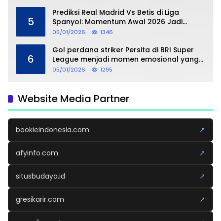
Prediksi Real Madrid Vs Betis di Liga
5
Spanyol: Momentum Awal 2026 Jadi
Taruhan
05/01/2026
1346
Gol perdana striker Persita di BRI Super
6
League menjadi momen emosional yang
dipersembahkan untuk sang buah hati
05/01/2026
1295
Website Media Partner
bookieindonesia.com
↗
afyinfo.com
↗
situsbudaya.id
↗
gresikarir.com
↗