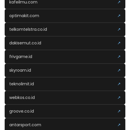
kafeilmu.com
↗
optimakit.com
↗
telkomtelstra.co.id
↗
dakisemut.co.id
↗
frivgame.id
↗
skyroam.id
↗
teknolimit.id
↗
webkos.co.id
↗
groove.co.id
↗
antarsport.com
↗