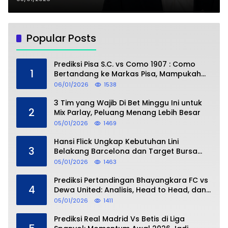
Gegenpressing dengan Skema 3-
4-2-1
Popular Posts
Prediksi Pisa S.C. vs Como 1907 : Como
1
Bertandang ke Markas Pisa, Mampukah
Asuhan Cesc Fàbregas Mencuri Poin?
06/01/2026
1538
3 Tim yang Wajib Di Bet Minggu Ini untuk
2
Mix Parlay, Peluang Menang Lebih Besar
05/01/2026
1469
Hansi Flick Ungkap Kebutuhan Lini
3
Belakang Barcelona dan Target Bursa
Transfer Januari
05/01/2026
1463
Prediksi Pertandingan Bhayangkara FC vs
4
Dewa United: Analisis, Head to Head, dan
Perkiraan Skor
05/01/2026
1411
Prediksi Real Madrid Vs Betis di Liga