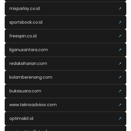
mixparlay.co.id
↗
sportsbook.co.id
↗
freespin.co.id
↗
liganusantara.com
↗
redaksiharian.com
↗
kolamberenang.com
↗
bukasuara.com
↗
www.teknoadvisor.com
↗
optimakit.id
↗