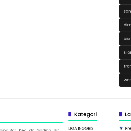
san
dim
bis
siio
tra
war
Kategori
La
LIGA INGGRIS
Pr
ding Bar., Kec. Klp. Gading, Jkt