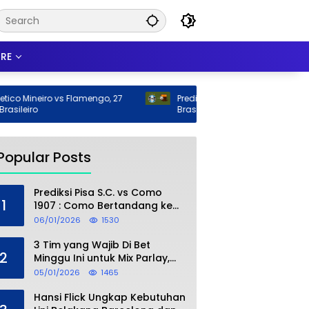
RE
iro vs Flamengo, 27
Prediksi Gremio vs Coritiba, 27 April 2026
Brasileiro
Popular Posts
Prediksi Pisa S.C. vs Como
1
1907 : Como Bertandang ke
Markas Pisa, Mampukah
06/01/2026
1530
Asuhan Cesc Fàbregas
Mencuri Poin?
3 Tim yang Wajib Di Bet
2
Minggu Ini untuk Mix Parlay,
Peluang Menang Lebih Besar
05/01/2026
1465
Hansi Flick Ungkap Kebutuhan