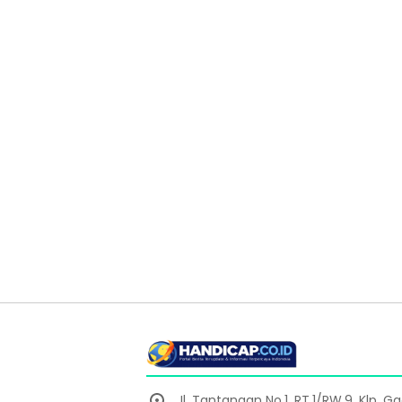
Jl. Tantangan No.1, RT.1/RW.9, Klp. Ga