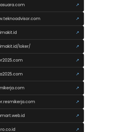
kasuara.com
↗
.teknoadvisor.com
↗
imakit.id
↗
imakit.id/loker/
↗
er2025.com
↗
ja2025.com
↗
mikerja.com
↗
er.resmikerja.com
↗
amart.web.id
↗
ro.co.id
↗