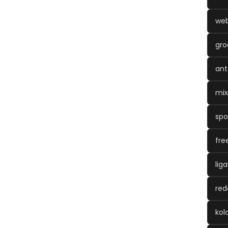
web
gro
ant
mix
spo
fre
lig
red
ko