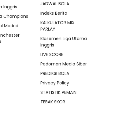
JADWAL BOLA
a Inggris
Indeks Berita
ga Champions
KALKULATOR MIX
al Madrid
PARLAY
nchester
Klasemen Liga Utama
d
Inggris
LIVE SCORE
Pedoman Media Siber
PREDIKSI BOLA
Privacy Policy
STATISTIK PEMAIN
TEBAK SKOR