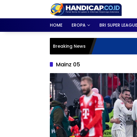
Skip
to
content
HOME
EROPA
BRI SUPER LEAGU
Breaking News
Mainz 05