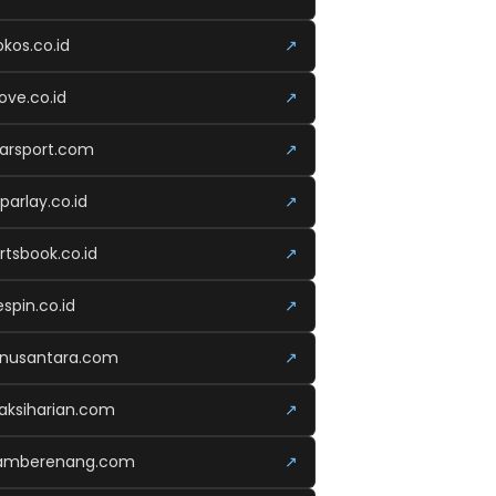
kos.co.id
↗
ove.co.id
↗
arsport.com
↗
parlay.co.id
↗
rtsbook.co.id
↗
espin.co.id
↗
anusantara.com
↗
aksiharian.com
↗
lamberenang.com
↗