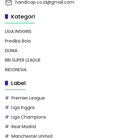
handicap.co.id@gmail.com
Kategori
LIGA INGGRIS
Prediksi Bola
DUNIA
BRI SUPER LEAGUE
INDONESIA
Label
Premier League
Liga Inggris
Liga Champions
Real Madrid
Manchester United