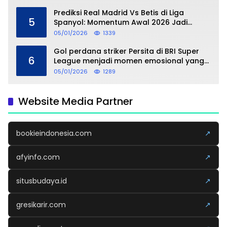
Prediksi Real Madrid Vs Betis di Liga
5
Spanyol: Momentum Awal 2026 Jadi
Taruhan
05/01/2026
1339
Gol perdana striker Persita di BRI Super
6
League menjadi momen emosional yang
dipersembahkan untuk sang buah hati
05/01/2026
1289
Website Media Partner
bookieindonesia.com
↗
afyinfo.com
↗
situsbudaya.id
↗
gresikarir.com
↗