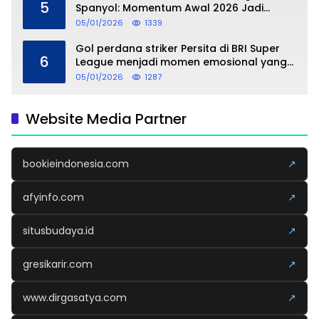
5
Spanyol: Momentum Awal 2026 Jadi
Taruhan
05/01/2026
1339
Gol perdana striker Persita di BRI Super
6
League menjadi momen emosional yang
dipersembahkan untuk sang buah hati
05/01/2026
1287
Website Media Partner
bookieindonesia.com
↗
afyinfo.com
↗
situsbudaya.id
↗
gresikarir.com
↗
www.dirgasatya.com
↗