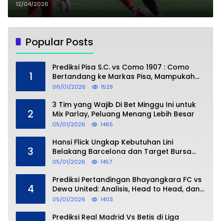
di Stadion Manahan
12/04/2026
Popular Posts
Prediksi Pisa S.C. vs Como 1907 : Como
1
Bertandang ke Markas Pisa, Mampukah
Asuhan Cesc Fàbregas Mencuri Poin?
06/01/2026
1529
3 Tim yang Wajib Di Bet Minggu Ini untuk
2
Mix Parlay, Peluang Menang Lebih Besar
05/01/2026
1465
Hansi Flick Ungkap Kebutuhan Lini
3
Belakang Barcelona dan Target Bursa
Transfer Januari
05/01/2026
1457
Prediksi Pertandingan Bhayangkara FC vs
4
Dewa United: Analisis, Head to Head, dan
Perkiraan Skor
05/01/2026
1403
Prediksi Real Madrid Vs Betis di Liga