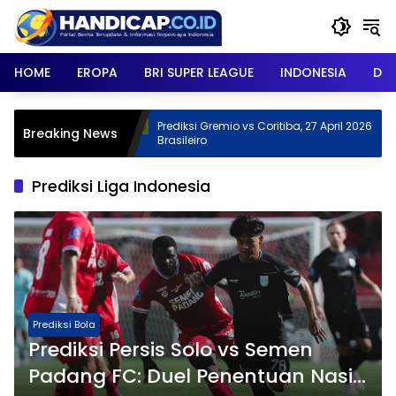
Skip
to
content
HOME
EROPA
BRI SUPER LEAGUE
INDONESIA
DU
amengo, 27
Prediksi Gremio vs Coritiba, 27 April 2026
Breaking News
Brasileiro
Prediksi Liga Indonesia
Prediksi Bola
Prediksi Persis Solo vs Semen
Padang FC: Duel Penentuan Nasib