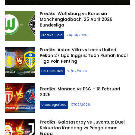
Prediksi Wolfsburg vs Borussia
Monchengladbach, 25 April 2026
Bundesliga
Prediksi Bola
24/04/2026
Prediksi Aston Villa vs Leeds United
Pekan 27 Liga Inggris: Tuan Rumah Incar
Tiga Poin Penting
LIGA INGGRIS
21/02/2026
Prediksi Monaco vs PSG – 18 Februari
2026
Uncategorized
17/02/2026
Prediksi Galatasaray vs Juventus: Duel
Kekuatan Kandang vs Pengalaman
Eropa