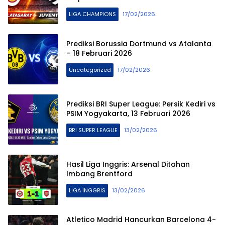
LIGA CHAMPIONS
17/02/2026
Prediksi Borussia Dortmund vs Atalanta
– 18 Februari 2026
Uncategorized
17/02/2026
Prediksi BRI Super League: Persik Kediri vs
PSIM Yogyakarta, 13 Februari 2026
BRI SUPER LEAGUE
13/02/2026
Hasil Liga Inggris: Arsenal Ditahan
Imbang Brentford
LIGA INGGRIS
13/02/2026
Atletico Madrid Hancurkan Barcelona 4-