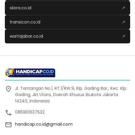
siiora.co.id
↗
transicon.co.id
↗
wartajabar.co.id
↗
Jl. Tantangan No.1, RT.1/RW.9, Klp. Gading Bar., Kec. Klp.
Gading, Jkt Utara, Daerah Khusus Ibukota Jakarta
14240, Indonesia
085180637532
handicap.co.id@gmail.com