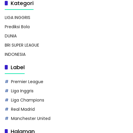
Kategori
LIGA INGGRIS
Prediksi Bola
DUNIA
BRI SUPER LEAGUE
INDONESIA
Label
Premier League
Liga Inggris
Liga Champions
Real Madrid
Manchester United
Halaman