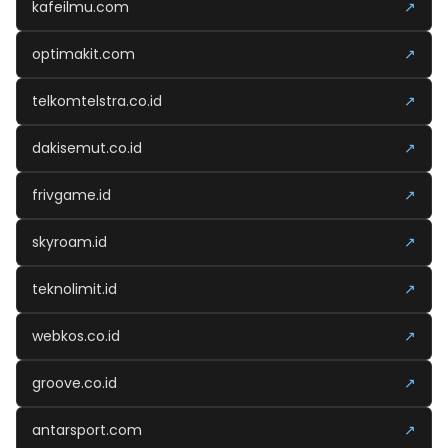
kafeilmu.com
↗
optimakit.com
↗
telkomtelstra.co.id
↗
dakisemut.co.id
↗
frivgame.id
↗
skyroam.id
↗
teknolimit.id
↗
webkos.co.id
↗
groove.co.id
↗
antarsport.com
↗