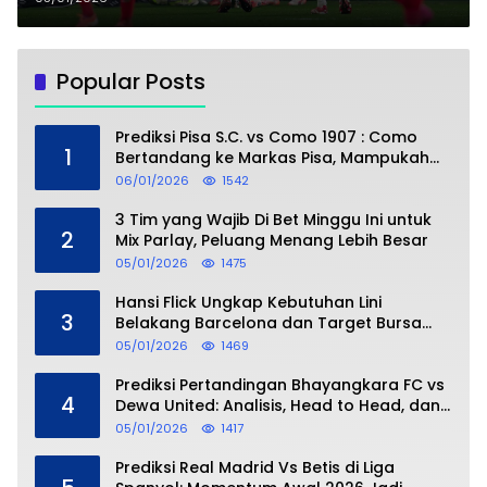
Popular Posts
Prediksi Pisa S.C. vs Como 1907 : Como
1
Bertandang ke Markas Pisa, Mampukah
Asuhan Cesc Fàbregas Mencuri Poin?
06/01/2026
1542
3 Tim yang Wajib Di Bet Minggu Ini untuk
2
Mix Parlay, Peluang Menang Lebih Besar
05/01/2026
1475
Hansi Flick Ungkap Kebutuhan Lini
3
Belakang Barcelona dan Target Bursa
Transfer Januari
05/01/2026
1469
Prediksi Pertandingan Bhayangkara FC vs
4
Dewa United: Analisis, Head to Head, dan
Perkiraan Skor
05/01/2026
1417
Prediksi Real Madrid Vs Betis di Liga