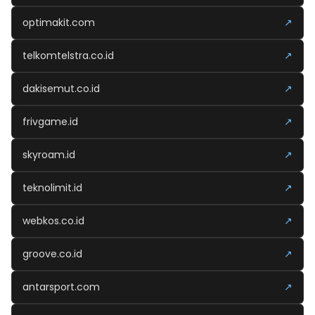
optimakit.com
↗
telkomtelstra.co.id
↗
dakisemut.co.id
↗
frivgame.id
↗
skyroam.id
↗
teknolimit.id
↗
webkos.co.id
↗
groove.co.id
↗
antarsport.com
↗