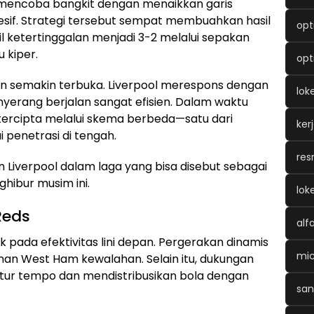
mencoba bangkit dengan menaikkan garis
sif. Strategi tersebut sempat membuahkan hasil
opt
 ketertinggalan menjadi 3-2 melalui sepakan
 kiper.
opt
n semakin terbuka. Liverpool merespons dengan
lok
nyerang berjalan sangat efisien. Dalam waktu
tercipta melalui skema berbeda—satu dari
ker
 penetrasi di tengah.
res
Liverpool dalam laga yang bisa disebut sebagai
hibur musim ini.
lok
Reds
alf
 pada efektivitas lini depan. Pergerakan dinamis
mic
n West Ham kewalahan. Selain itu, dukungan
tur tempo dan mendistribusikan bola dengan
san