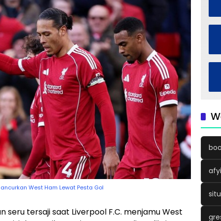
W
boo
afy
n Hancurkan West Ham Lewat Pesta Gol
sit
n seru tersaji saat Liverpool F.C. menjamu West
gre