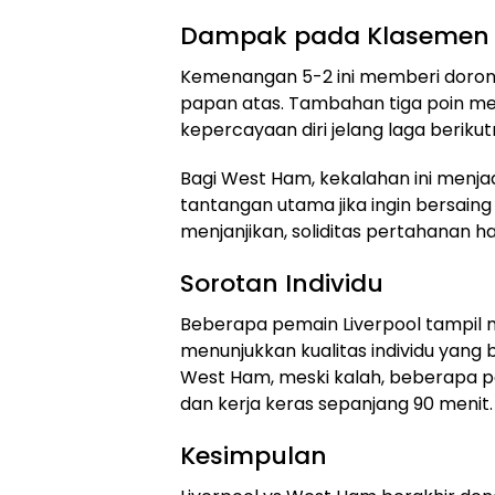
Dampak pada Klasemen
Kemenangan 5-2 ini memberi doronga
papan atas. Tambahan tiga poin m
kepercayaan diri jelang laga berikut
Bagi West Ham, kekalahan ini menja
tantangan utama jika ingin bersaing
menjanjikan, soliditas pertahanan ha
Sorotan Individu
Beberapa pemain Liverpool tampil men
menunjukkan kualitas individu yang 
West Ham, meski kalah, beberapa p
dan kerja keras sepanjang 90 menit.
Kesimpulan