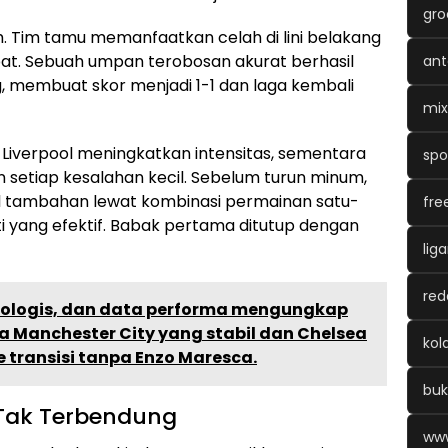
gro
. Tim tamu memanfaatkan celah di lini belakang
epat. Sebuah umpan terobosan akurat berhasil
ant
, membuat skor menjadi 1-1 dan laga kembali
mix
Liverpool meningkatkan intensitas, sementara
spo
tiap kesalahan kecil. Sebelum turun minum,
l tambahan lewat kombinasi permainan satu-
fre
ti yang efektif. Babak pertama ditutup dengan
lig
red
sikologis, dan data performa mengungkap
a Manchester City yang stabil dan Chelsea
ko
 transisi tanpa Enzo Maresca.
bu
 Tak Terbendung
www