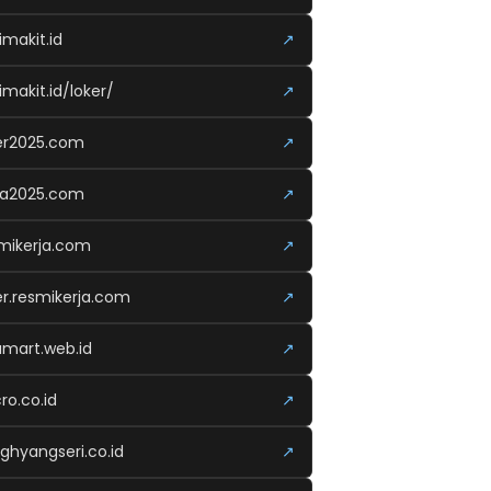
imakit.id
↗
imakit.id/loker/
↗
er2025.com
↗
ja2025.com
↗
mikerja.com
↗
er.resmikerja.com
↗
amart.web.id
↗
ro.co.id
↗
ghyangseri.co.id
↗