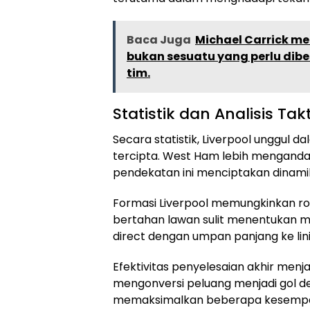
Baca Juga
Michael Carrick me
bukan sesuatu yang perlu dibe
tim.
Statistik dan Analisis Takt
Secara statistik, Liverpool unggul 
tercipta. West Ham lebih mengandal
pendekatan ini menciptakan dinami
Formasi Liverpool memungkinkan rot
bertahan lawan sulit menentukan m
direct dengan umpan panjang ke lin
Efektivitas penyelesaian akhir me
mengonversi peluang menjadi gol d
memaksimalkan beberapa kesemp