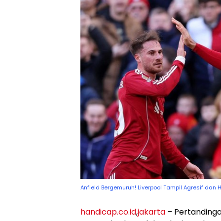
Anfield Bergemuruh! Liverpool Tampil Agresif da
handicap.co.id
,
jakarta
– Pertandinga