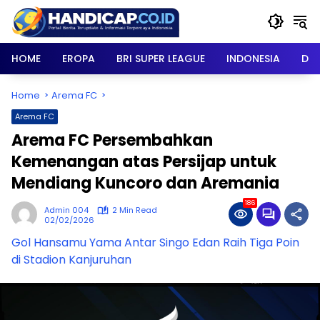
Skip
to
content
HOME
EROPA
BRI SUPER LEAGUE
INDONESIA
DU
Home
Arema FC
Arema FC
Arema FC Persembahkan
Kemenangan atas Persijap untuk
Mendiang Kuncoro dan Aremania
186
Admin 004
2 Min Read
02/02/2026
Gol Hansamu Yama Antar Singo Edan Raih Tiga Poin
di Stadion Kanjuruhan