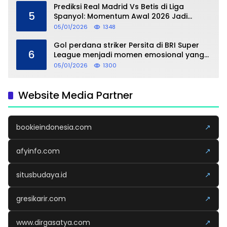
Prediksi Real Madrid Vs Betis di Liga
5
Spanyol: Momentum Awal 2026 Jadi
Taruhan
05/01/2026
1348
Gol perdana striker Persita di BRI Super
6
League menjadi momen emosional yang
dipersembahkan untuk sang buah hati
05/01/2026
1300
Website Media Partner
bookieindonesia.com
↗
afyinfo.com
↗
situsbudaya.id
↗
gresikarir.com
↗
www.dirgasatya.com
↗