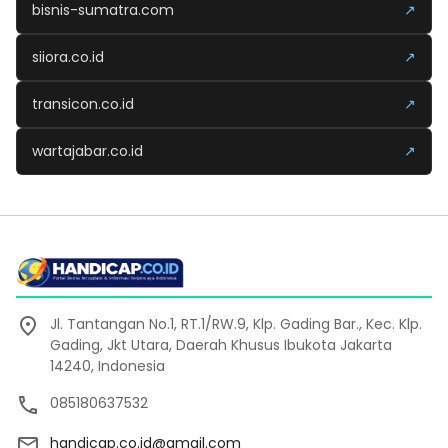
bisnis-sumatra.com
↗
siiora.co.id
↗
transicon.co.id
↗
wartajabar.co.id
↗
Jl. Tantangan No.1, RT.1/RW.9, Klp. Gading Bar., Kec. Klp.
Gading, Jkt Utara, Daerah Khusus Ibukota Jakarta
14240, Indonesia
085180637532
handicap.co.id@gmail.com