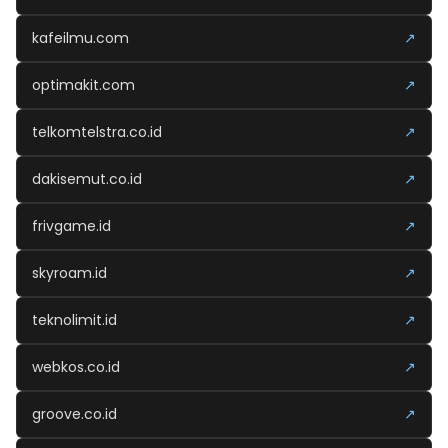
kafeilmu.com
↗
optimakit.com
↗
telkomtelstra.co.id
↗
dakisemut.co.id
↗
frivgame.id
↗
skyroam.id
↗
teknolimit.id
↗
webkos.co.id
↗
groove.co.id
↗