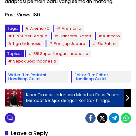
adaptasi pemain baru yang semakin matang.
Post Views:
186
Tags:
Arema FC
Aremania
BRI Super League
Hansamu Yama
Kuncoro
Liga Indonesia
Persijap Jepara
Rio Fahmi
Topics:
BRI Super League Indonesia
Sepak Bola Indonesia
Writer: Tim Redaksi
Editor: Tim Editor
Handicap.co.id
Handicap.co.id
Kiper Timnas Indonesia Maarten Paes Resmi
Merapat ke Ajax dengan Kontrak hingga
2029
Leave a Reply