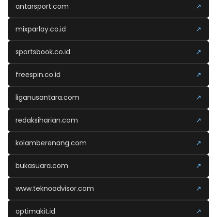
antarsport.com
↗
mixparlay.co.id
↗
sportsbook.co.id
↗
freespin.co.id
↗
liganusantara.com
↗
redaksiharian.com
↗
kolamberenang.com
↗
bukasuara.com
↗
www.teknoadvisor.com
↗
optimakit.id
↗