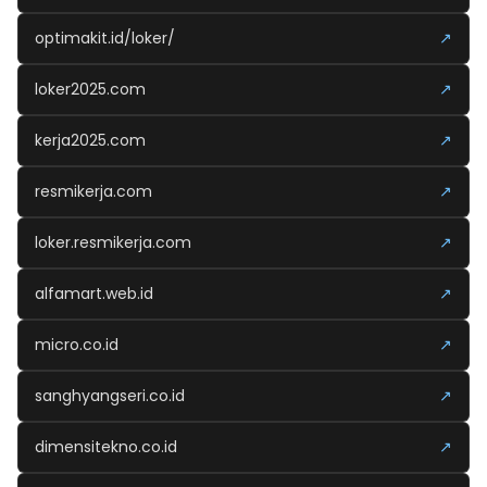
optimakit.id/loker/
↗
loker2025.com
↗
kerja2025.com
↗
resmikerja.com
↗
loker.resmikerja.com
↗
alfamart.web.id
↗
micro.co.id
↗
sanghyangseri.co.id
↗
dimensitekno.co.id
↗