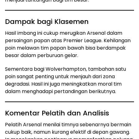
Dampak bagi Klasemen
Hasil imbang ini cukup merugikan Arsenal dalam
persaingan papan atas Premier League. Kehilangan
poin melawan tim papan bawah bisa berdampak
besar dalam perburuan gelar.
Sementara bagi Wolverhampton, tambahan satu
poin sangat penting untuk menjauh dari zona
degradasi. Hasil ini juga meningkatkan moral tim
dalam menghadapi pertandingan berikutnya.
Komentar Pelatih dan Analisis
Pelatih Arsenal menilai timnya sebenarnya bermain
cukup baik, namun kurang efektif di depan gawang.