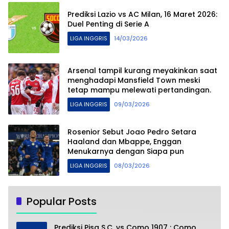
Prediksi Lazio vs AC Milan, 16 Maret 2026:
Duel Penting di Serie A
LIGA INGGRIS
14/03/2026
Arsenal tampil kurang meyakinkan saat
menghadapi Mansfield Town meski
tetap mampu melewati pertandingan.
LIGA INGGRIS
09/03/2026
Rosenior Sebut Joao Pedro Setara
Haaland dan Mbappe, Enggan
Menukarnya dengan Siapa pun
LIGA INGGRIS
08/03/2026
Popular Posts
Prediksi Pisa S.C. vs Como 1907 : Como