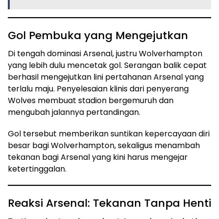
Gol Pembuka yang Mengejutkan
Di tengah dominasi Arsenal, justru Wolverhampton
yang lebih dulu mencetak gol. Serangan balik cepat
berhasil mengejutkan lini pertahanan Arsenal yang
terlalu maju. Penyelesaian klinis dari penyerang
Wolves membuat stadion bergemuruh dan
mengubah jalannya pertandingan.
Gol tersebut memberikan suntikan kepercayaan diri
besar bagi Wolverhampton, sekaligus menambah
tekanan bagi Arsenal yang kini harus mengejar
ketertinggalan.
Reaksi Arsenal: Tekanan Tanpa Henti