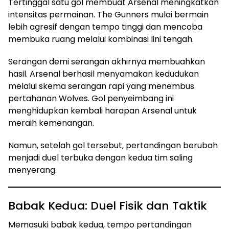
Tertinggal satu gol membuat Arsenal meningkatkan
intensitas permainan. The Gunners mulai bermain
lebih agresif dengan tempo tinggi dan mencoba
membuka ruang melalui kombinasi lini tengah.
Serangan demi serangan akhirnya membuahkan
hasil. Arsenal berhasil menyamakan kedudukan
melalui skema serangan rapi yang menembus
pertahanan Wolves. Gol penyeimbang ini
menghidupkan kembali harapan Arsenal untuk
meraih kemenangan.
Namun, setelah gol tersebut, pertandingan berubah
menjadi duel terbuka dengan kedua tim saling
menyerang.
Babak Kedua: Duel Fisik dan Taktik
Memasuki babak kedua, tempo pertandingan