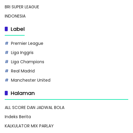
BRI SUPER LEAGUE
INDONESIA
Label
Premier League
Liga Inggris
Liga Champions
Real Madrid
Manchester United
Halaman
ALL SCORE DAN JADWAL BOLA
Indeks Berita
KALKULATOR MIX PARLAY