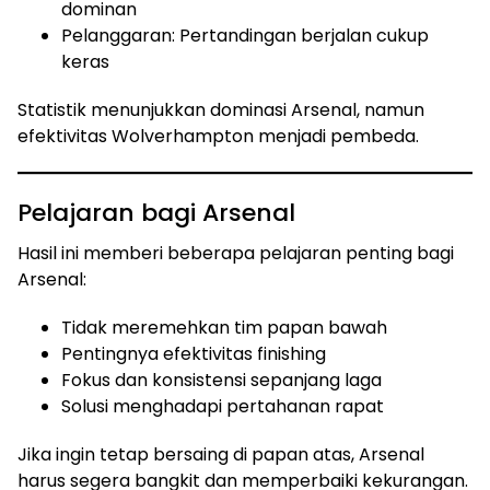
dominan
Pelanggaran: Pertandingan berjalan cukup
keras
Statistik menunjukkan dominasi Arsenal, namun
efektivitas Wolverhampton menjadi pembeda.
Pelajaran bagi Arsenal
Hasil ini memberi beberapa pelajaran penting bagi
Arsenal:
Tidak meremehkan tim papan bawah
Pentingnya efektivitas finishing
Fokus dan konsistensi sepanjang laga
Solusi menghadapi pertahanan rapat
Jika ingin tetap bersaing di papan atas, Arsenal
harus segera bangkit dan memperbaiki kekurangan.