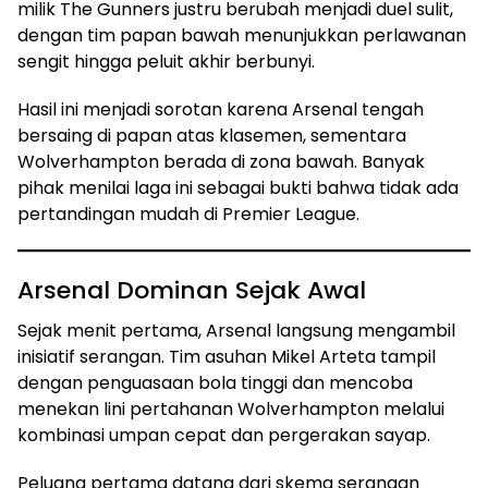
milik The Gunners justru berubah menjadi duel sulit,
dengan tim papan bawah menunjukkan perlawanan
sengit hingga peluit akhir berbunyi.
Hasil ini menjadi sorotan karena Arsenal tengah
bersaing di papan atas klasemen, sementara
Wolverhampton berada di zona bawah. Banyak
pihak menilai laga ini sebagai bukti bahwa tidak ada
pertandingan mudah di Premier League.
Arsenal Dominan Sejak Awal
Sejak menit pertama, Arsenal langsung mengambil
inisiatif serangan. Tim asuhan Mikel Arteta tampil
dengan penguasaan bola tinggi dan mencoba
menekan lini pertahanan Wolverhampton melalui
kombinasi umpan cepat dan pergerakan sayap.
Peluang pertama datang dari skema serangan