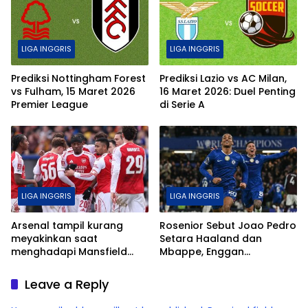
LIGA INGGRIS
LIGA INGGRIS
Prediksi Nottingham Forest
Prediksi Lazio vs AC Milan,
vs Fulham, 15 Maret 2026
16 Maret 2026: Duel Penting
Premier League
di Serie A
LIGA INGGRIS
LIGA INGGRIS
Arsenal tampil kurang
Rosenior Sebut Joao Pedro
meyakinkan saat
Setara Haaland dan
menghadapi Mansfield
Mbappe, Enggan
Town meski tetap mampu
Menukarnya dengan Siapa
melewati pertandingan.
pun
Leave a Reply