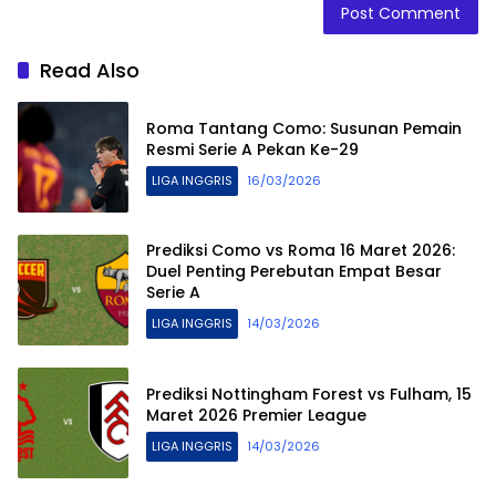
Read Also
Roma Tantang Como: Susunan Pemain
Resmi Serie A Pekan Ke-29
LIGA INGGRIS
16/03/2026
Prediksi Como vs Roma 16 Maret 2026:
Duel Penting Perebutan Empat Besar
Serie A
LIGA INGGRIS
14/03/2026
Prediksi Nottingham Forest vs Fulham, 15
Maret 2026 Premier League
LIGA INGGRIS
14/03/2026