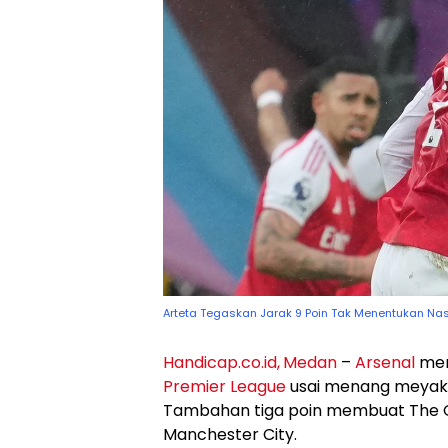
Arteta Tegaskan Jarak 9 Poin Tak Menentukan Nas
Handicap.co.id,
Medan
–
Arsenal
mem
Premier League
usai menang meyaki
Tambahan tiga poin membuat The Gu
Manchester City.