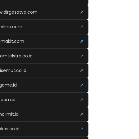
.dirgasatya.com
↗
eilmu.com
↗
imakit.com
↗
komtelstra.co.id
↗
isemut.co.id
↗
vgame.id
↗
roam.id
↗
nolimit.id
↗
kos.co.id
↗