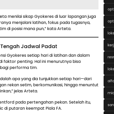
opt
teta menilai sikap Gyokeres di luar lapangan juga
opt
ranya menjalani latihan, fokus pada tugasnya,
m di posisi mana pun,” kata Arteta.
lok
ker
di Tengah Jadwal Padat
i Gyokeres setiap hari di latihan dan dalam
res
i faktor penting. Hal ini menurutnya bisa
agi performa tim.
lok
lah apa yang dia tunjukkan setiap hari—dari
alf
n rekan setim, berkomunikasi, hingga menuntut
kan,” jelas Arteta.
mic
ntford pada pertengahan pekan. Setelah itu,
san
 di putaran keempat Piala FA.