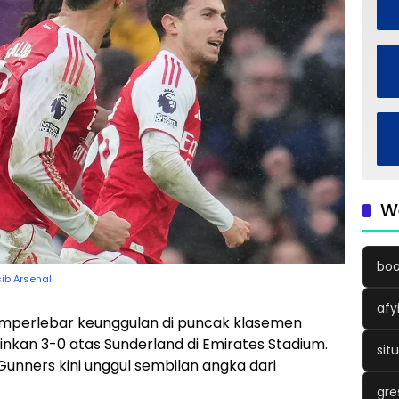
W
boo
ib Arsenal
afy
perlebar keunggulan di puncak klasemen
nkan 3-0 atas Sunderland di Emirates Stadium.
sit
nners kini unggul sembilan angka dari
gre