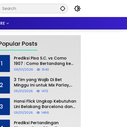
RE
Popular Posts
Prediksi Pisa S.C. vs Como
1
1907 : Como Bertandang ke
Markas Pisa, Mampukah
06/01/2026
1540
Asuhan Cesc Fàbregas
Mencuri Poin?
3 Tim yang Wajib Di Bet
2
Minggu Ini untuk Mix Parlay,
Peluang Menang Lebih Besar
05/01/2026
1472
Hansi Flick Ungkap Kebutuhan
3
Lini Belakang Barcelona dan
Target Bursa Transfer
05/01/2026
1466
Januari
Prediksi Pertandingan