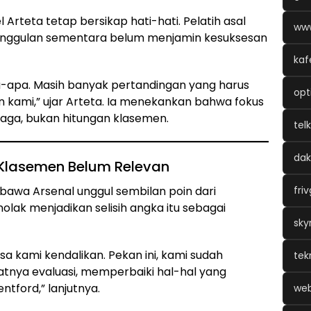
el Arteta tetap bersikap hati-hati. Pelatih asal
www
unggulan sementara belum menjamin kesuksesan
kaf
 apa-apa. Masih banyak pertandingan yang harus
opt
 kami,” ujar Arteta. Ia menekankan bahwa fokus
 laga, bukan hitungan klasemen.
tel
dak
Klasemen Belum Relevan
wa Arsenal unggul sembilan poin dari
fri
lak menjadikan selisih angka itu sebagai
sky
a kami kendalikan. Pekan ini, kami sudah
tek
tnya evaluasi, memperbaiki hal-hal yang
tford,” lanjutnya.
web