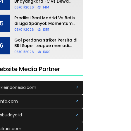
4
Bhayangkara FC vs Dewa
United: Analisis, Head to
05/01/2026
1414
Head, dan Perkiraan Skor
Prediksi Real Madrid Vs Betis
5
di Liga Spanyol: Momentum
Awal 2026 Jadi Taruhan
05/01/2026
1351
Gol perdana striker Persita di
6
BRI Super League menjadi
momen emosional yang
05/01/2026
1300
dipersembahkan untuk sang
buah hati
ebsite Media Partner
kieindonesia.com
↗
info.com
↗
usbudaya.id
↗
sikarir.com
↗