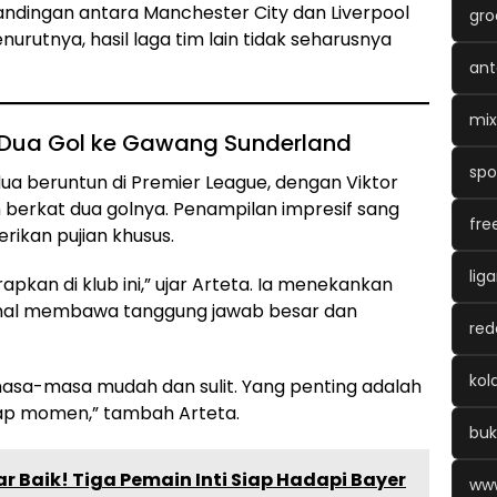
tandingan antara Manchester City dan Liverpool
gro
nurutnya, hasil laga tim lain tidak seharusnya
ant
mix
 Dua Gol ke Gawang Sunderland
spo
 beruntun di Premier League, dengan Viktor
berkat dua golnya. Penampilan impresif sang
fre
kan pujian khusus.
lig
apkan di klub ini,” ujar Arteta. Ia menekankan
al membawa tanggung jawab besar dan
red
ko
sa-masa mudah dan sulit. Yang penting adalah
iap momen,” tambah Arteta.
bu
r Baik! Tiga Pemain Inti Siap Hadapi Bayer
www