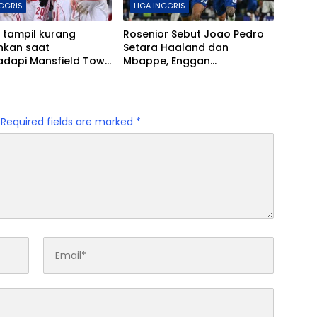
NGGRIS
LIGA INGGRIS
 tampil kurang
Rosenior Sebut Joao Pedro
nkan saat
Setara Haaland dan
dapi Mansfield Town
Mbappe, Enggan
tetap mampu
Menukarnya dengan Siapa
ti pertandingan.
pun
Required fields are marked
*