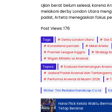
Ujian berat belum selesai, karena 
melakoni derby London Utara mengh
padat, Arteta menegaskan fokus pen
Post Views:
176
Tags:
Derby London Utara
Gol 
Konsistensi pemain
Mikel Arteta
Premier League Inggris
Strategi A
Wigan Athletic vs Arsenal
Topics:
Evaluasi Kemenangan Arsena
Jadwal Padat Arsenal dan Tantangann
Performa Arsenal di Musim 2026
T
Writer: Tim Redaksi Handicap.co.id
Ed
Hansi Flick Kelola Waktu Ber
Tetap Bersinar