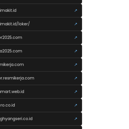
imakit.id
↗
imakit.id/loker/
↗
er2025.com
↗
ja2025.com
↗
mikerja.com
↗
er.resmikerja.com
↗
amart.web.id
↗
ro.co.id
↗
ghyangseri.co.id
↗