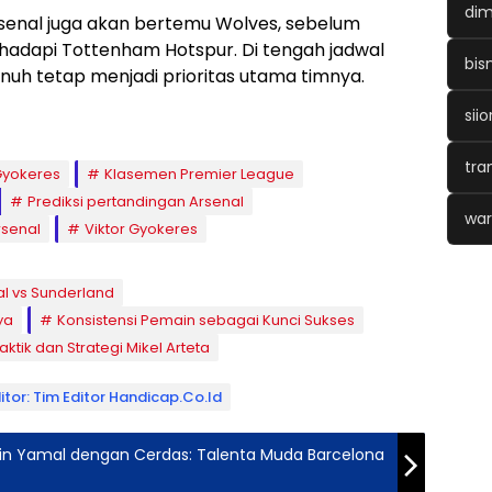
dim
Arsenal juga akan bertemu Wolves, sebelum
adapi Tottenham Hotspur. Di tengah jadwal
bis
uh tetap menjadi prioritas utama timnya.
siio
tra
Gyokeres
Klasemen Premier League
Prediksi pertandingan Arsenal
war
rsenal
Viktor Gyokeres
l vs Sunderland
ya
Konsistensi Pemain sebagai Kunci Sukses
aktik dan Strategi Mikel Arteta
itor: Tim Editor Handicap.co.id
main Yamal dengan Cerdas: Talenta Muda Barcelona