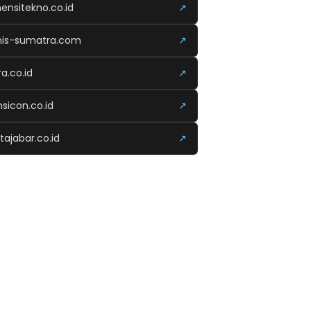
ensitekno.co.id
↗
nis-sumatra.com
↗
ra.co.id
↗
nsicon.co.id
↗
tajabar.co.id
↗