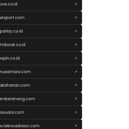
ove.co.id
↗
arsport.com
↗
parlay.co.id
↗
rtsbook.co.id
↗
espin.co.id
↗
anusantara.com
↗
aksiharian.com
↗
lamberenang.com
↗
kasuara.com
↗
.teknoadvisor.com
↗