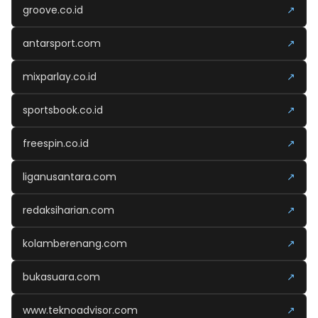
groove.co.id
↗
antarsport.com
↗
mixparlay.co.id
↗
sportsbook.co.id
↗
freespin.co.id
↗
liganusantara.com
↗
redaksiharian.com
↗
kolamberenang.com
↗
bukasuara.com
↗
www.teknoadvisor.com
↗