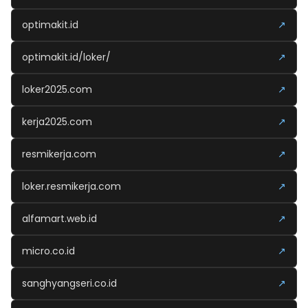
optimakit.id
↗
optimakit.id/loker/
↗
loker2025.com
↗
kerja2025.com
↗
resmikerja.com
↗
loker.resmikerja.com
↗
alfamart.web.id
↗
micro.co.id
↗
sanghyangseri.co.id
↗