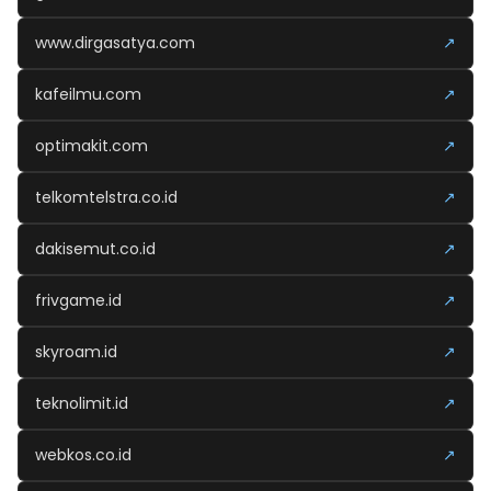
www.dirgasatya.com
↗
kafeilmu.com
↗
optimakit.com
↗
telkomtelstra.co.id
↗
dakisemut.co.id
↗
frivgame.id
↗
skyroam.id
↗
teknolimit.id
↗
webkos.co.id
↗