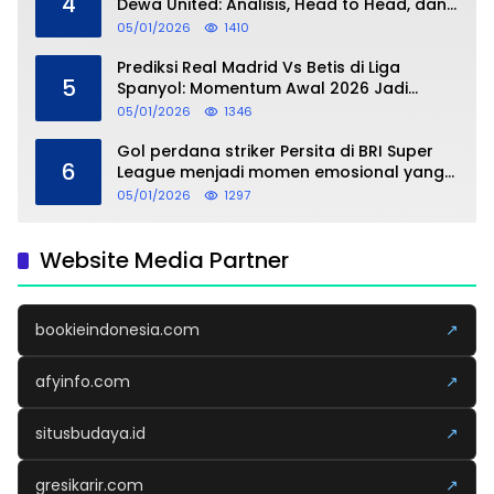
4
Dewa United: Analisis, Head to Head, dan
Perkiraan Skor
05/01/2026
1410
Prediksi Real Madrid Vs Betis di Liga
5
Spanyol: Momentum Awal 2026 Jadi
Taruhan
05/01/2026
1346
Gol perdana striker Persita di BRI Super
6
League menjadi momen emosional yang
dipersembahkan untuk sang buah hati
05/01/2026
1297
Website Media Partner
bookieindonesia.com
↗
afyinfo.com
↗
situsbudaya.id
↗
gresikarir.com
↗