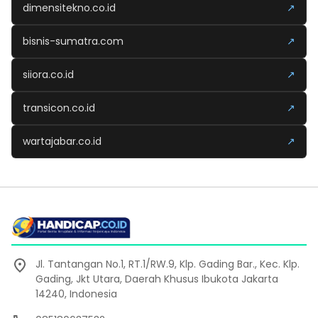
dimensitekno.co.id
↗
bisnis-sumatra.com
↗
siiora.co.id
↗
transicon.co.id
↗
wartajabar.co.id
↗
Jl. Tantangan No.1, RT.1/RW.9, Klp. Gading Bar., Kec. Klp.
Gading, Jkt Utara, Daerah Khusus Ibukota Jakarta
14240, Indonesia