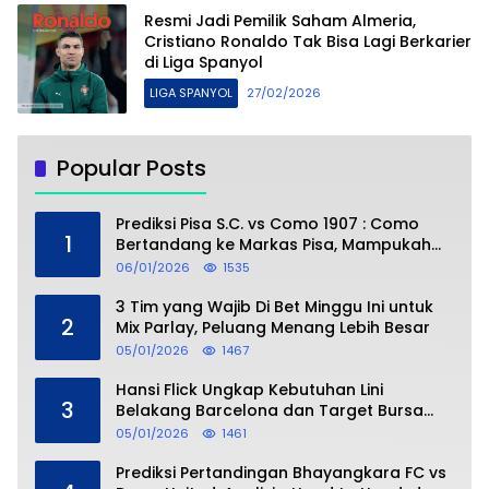
Resmi Jadi Pemilik Saham Almeria,
Cristiano Ronaldo Tak Bisa Lagi Berkarier
di Liga Spanyol
LIGA SPANYOL
27/02/2026
Popular Posts
Prediksi Pisa S.C. vs Como 1907 : Como
1
Bertandang ke Markas Pisa, Mampukah
Asuhan Cesc Fàbregas Mencuri Poin?
06/01/2026
1535
3 Tim yang Wajib Di Bet Minggu Ini untuk
2
Mix Parlay, Peluang Menang Lebih Besar
05/01/2026
1467
Hansi Flick Ungkap Kebutuhan Lini
3
Belakang Barcelona dan Target Bursa
Transfer Januari
05/01/2026
1461
Prediksi Pertandingan Bhayangkara FC vs