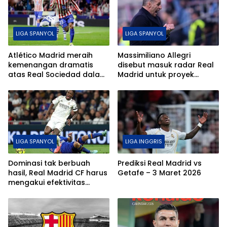
LIGA SPANYOL
LIGA SPANYOL
Atlético Madrid meraih
Massimiliano Allegri
kemenangan dramatis
disebut masuk radar Real
atas Real Sociedad dalam
Madrid untuk proyek
laga sengit La Liga.
musim depan.
LIGA SPANYOL
LIGA INGGRIS
Dominasi tak berbuah
Prediksi Real Madrid vs
hasil, Real Madrid CF harus
Getafe – 3 Maret 2026
mengakui efektivitas
Getafe CF di lanjutan La
Liga.