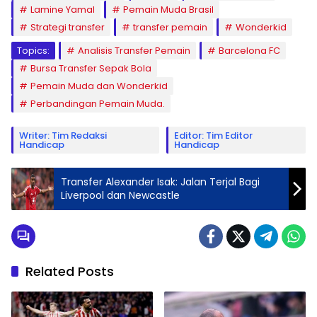
Lamine Yamal
Pemain Muda Brasil
Strategi transfer
transfer pemain
Wonderkid
Topics:
Analisis Transfer Pemain
Barcelona FC
Bursa Transfer Sepak Bola
Pemain Muda dan Wonderkid
Perbandingan Pemain Muda.
Writer: Tim Redaksi
Editor: Tim Editor
Handicap
Handicap
Transfer Alexander Isak: Jalan Terjal Bagi
Liverpool dan Newcastle
Related Posts