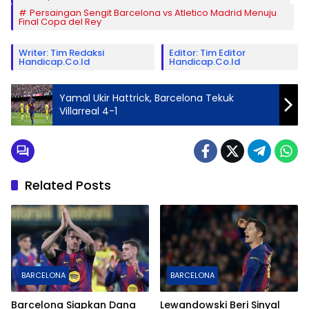
Persaingan Sengit Barcelona vs Atletico Madrid Menuju
Final Copa del Rey
Writer: Tim Redaksi
Editor: Tim Editor
Handicap.co.id
Handicap.co.id
Yamal Ukir Hattrick, Barcelona Tekuk
Villarreal 4-1
Related Posts
BARCELONA
BARCELONA
Barcelona Siapkan Dana
Lewandowski Beri Sinyal