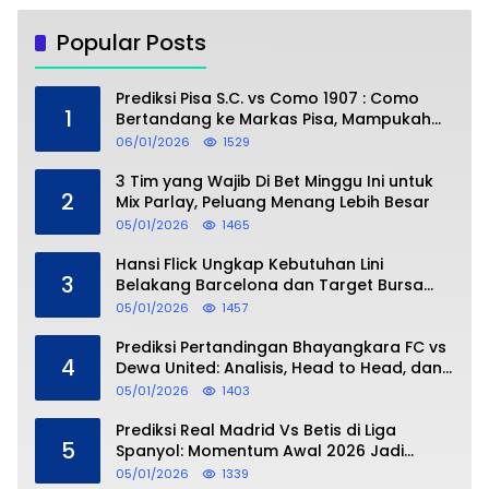
Popular Posts
Prediksi Pisa S.C. vs Como 1907 : Como
1
Bertandang ke Markas Pisa, Mampukah
Asuhan Cesc Fàbregas Mencuri Poin?
06/01/2026
1529
3 Tim yang Wajib Di Bet Minggu Ini untuk
2
Mix Parlay, Peluang Menang Lebih Besar
05/01/2026
1465
Hansi Flick Ungkap Kebutuhan Lini
3
Belakang Barcelona dan Target Bursa
Transfer Januari
05/01/2026
1457
Prediksi Pertandingan Bhayangkara FC vs
4
Dewa United: Analisis, Head to Head, dan
Perkiraan Skor
05/01/2026
1403
Prediksi Real Madrid Vs Betis di Liga
5
Spanyol: Momentum Awal 2026 Jadi
Taruhan
05/01/2026
1339