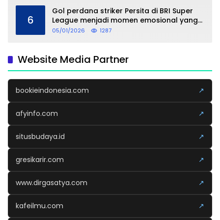
Gol perdana striker Persita di BRI Super
6
League menjadi momen emosional yang
dipersembahkan untuk sang buah hati
05/01/2026
1287
Website Media Partner
bookieindonesia.com
↗
afyinfo.com
↗
situsbudaya.id
↗
gresikarir.com
↗
www.dirgasatya.com
↗
kafeilmu.com
↗