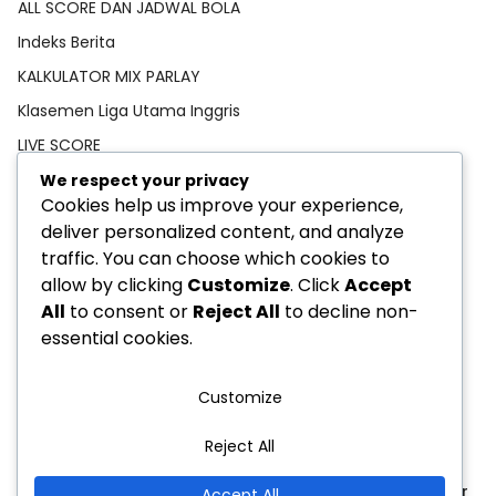
ALL SCORE DAN JADWAL BOLA
Indeks Berita
KALKULATOR MIX PARLAY
Klasemen Liga Utama Inggris
LIVE SCORE
Pedoman Media Siber
We respect your privacy
Cookies help us improve your experience,
PREDIKSI BOLA
deliver personalized content, and analyze
Privacy Policy
traffic. You can choose which cookies to
STATISTIK PEMAIN
allow by clicking
Customize
. Click
Accept
All
to consent or
Reject All
to decline non-
TEBAK SKOR
essential cookies.
Customize
Reject All
Privacy Policy
Indeks Berita
Pedoman Media Siber
Accept All