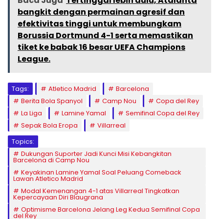
Baca Juga
Tertinggal lebih dulu, Atalanta
bangkit dengan permainan agresif dan
efektivitas tinggi untuk membungkam
Borussia Dortmund 4-1 serta memastikan
tiket ke babak 16 besar UEFA Champions
League.
Tags:
Atletico Madrid
Barcelona
Berita Bola Spanyol
Camp Nou
Copa del Rey
La Liga
Lamine Yamal
Semifinal Copa del Rey
Sepak Bola Eropa
Villarreal
Topics:
Dukungan Suporter Jadi Kunci Misi Kebangkitan
Barcelona di Camp Nou
Keyakinan Lamine Yamal Soal Peluang Comeback
Lawan Atletico Madrid
Modal Kemenangan 4-1 atas Villarreal Tingkatkan
Kepercayaan Diri Blaugrana
Optimisme Barcelona Jelang Leg Kedua Semifinal Copa
del Rey