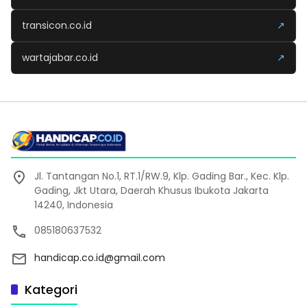
transicon.co.id
↗
wartajabar.co.id
↗
Jl. Tantangan No.1, RT.1/RW.9, Klp. Gading Bar., Kec. Klp.
Gading, Jkt Utara, Daerah Khusus Ibukota Jakarta
14240, Indonesia
085180637532
handicap.co.id@gmail.com
Kategori