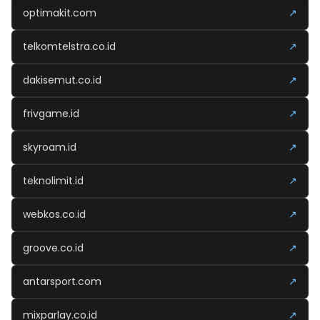
optimakit.com
↗
telkomtelstra.co.id
↗
dakisemut.co.id
↗
frivgame.id
↗
skyroam.id
↗
teknolimit.id
↗
webkos.co.id
↗
groove.co.id
↗
antarsport.com
↗
mixparlay.co.id
↗