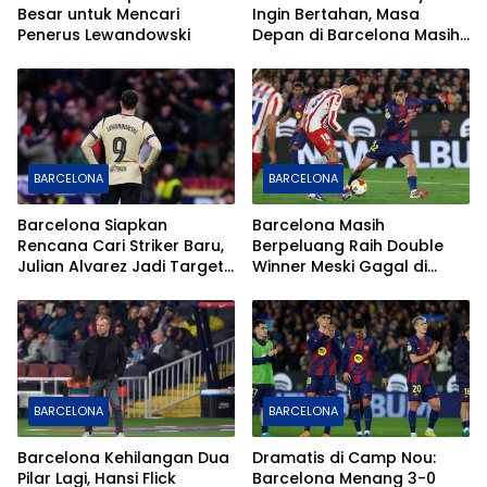
Besar untuk Mencari
Ingin Bertahan, Masa
Penerus Lewandowski
Depan di Barcelona Masih
Terbuka
BARCELONA
BARCELONA
Barcelona Siapkan
Barcelona Masih
Rencana Cari Striker Baru,
Berpeluang Raih Double
Julian Alvarez Jadi Target
Winner Meski Gagal di
Utama
Copa del Rey
BARCELONA
BARCELONA
Barcelona Kehilangan Dua
Dramatis di Camp Nou:
Pilar Lagi, Hansi Flick
Barcelona Menang 3-0