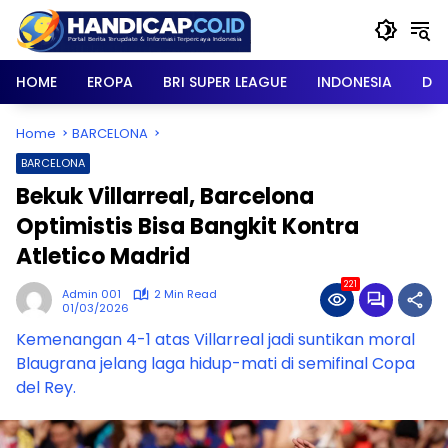
Skip
to
content
HOME
EROPA
BRI SUPER LEAGUE
INDONESIA
DU
Home
BARCELONA
BARCELONA
Bekuk Villarreal, Barcelona
Optimistis Bisa Bangkit Kontra
Atletico Madrid
221
Admin 001
2 Min Read
01/03/2026
Kemenangan 4-1 atas Villarreal jadi suntikan moral
Blaugrana jelang laga hidup-mati di semifinal Copa
del Rey.