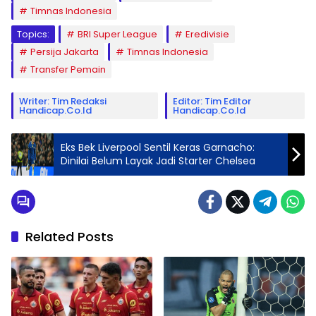
Timnas Indonesia
Topics:
BRI Super League
Eredivisie
Persija Jakarta
Timnas Indonesia
Transfer Pemain
Writer: Tim Redaksi
Editor: Tim Editor
Handicap.co.id
Handicap.co.id
Eks Bek Liverpool Sentil Keras Garnacho:
Dinilai Belum Layak Jadi Starter Chelsea
Related Posts