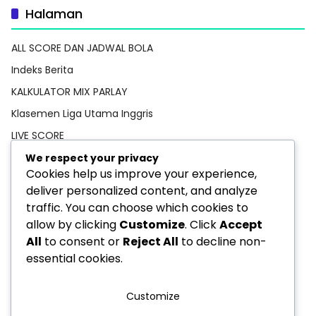
Halaman
ALL SCORE DAN JADWAL BOLA
Indeks Berita
KALKULATOR MIX PARLAY
Klasemen Liga Utama Inggris
LIVE SCORE
Pedoman Media Siber
We respect your privacy
Cookies help us improve your experience,
PREDIKSI BOLA
deliver personalized content, and analyze
Privacy Policy
traffic. You can choose which cookies to
STATISTIK PEMAIN
allow by clicking
Customize
. Click
Accept
All
to consent or
Reject All
to decline non-
TEBAK SKOR
essential cookies.
Customize