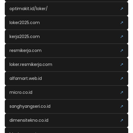
optimakit.id/loker/
↗
loker2025.com
↗
kerja2025.com
↗
resmikerja.com
↗
loker.resmikerja.com
↗
alfamart.web.id
↗
micro.co.id
↗
sanghyangseri.co.id
↗
dimensitekno.co.id
↗