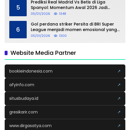
Prediksi Real Madrid Vs Betis di Liga
5
Spanyol: Momentum Awal 2026 Jadi
Taruhan
05/01/2026
1348
Gol perdana striker Persita di BRI Super
6
League menjadi momen emosional yang
dipersembahkan untuk sang buah hati
05/01/2026
1300
Website Media Partner
bookieindonesia.com
↗
afyinfo.com
↗
situsbudaya.id
↗
gresikarir.com
↗
www.dirgasatya.com
↗