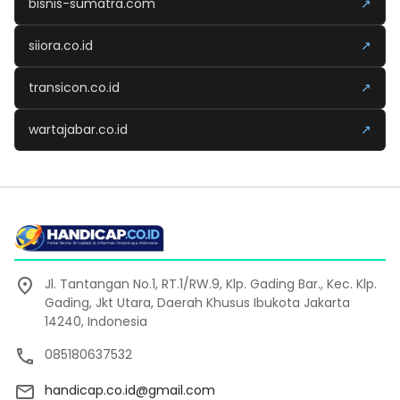
bisnis-sumatra.com
↗
siiora.co.id
↗
transicon.co.id
↗
wartajabar.co.id
↗
Jl. Tantangan No.1, RT.1/RW.9, Klp. Gading Bar., Kec. Klp.
Gading, Jkt Utara, Daerah Khusus Ibukota Jakarta
14240, Indonesia
085180637532
handicap.co.id@gmail.com