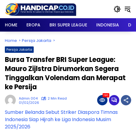
Skip
to
content
HOME
EROPA
BRI SUPER LEAGUE
INDONESIA
DU
Home
Persija Jakarta
Persija Jakarta
Bursa Transfer BRI Super League:
Mauro Zijlstra Dirumorkan Segera
Tinggalkan Volendam dan Merapat
ke Persija
190
Admin 004
2 Min Read
01/02/2026
Sumber Belanda Sebut Striker Diaspora Timnas
Indonesia Siap Hijrah ke Liga Indonesia Musim
2025/2026