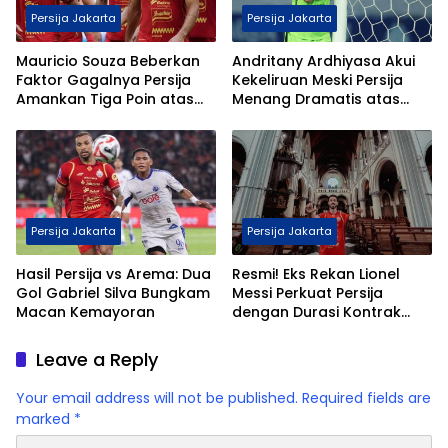
Persija Jakarta
Persija Jakarta
Mauricio Souza Beberkan
Andritany Ardhiyasa Akui
Faktor Gagalnya Persija
Kekeliruan Meski Persija
Amankan Tiga Poin atas
Menang Dramatis atas
Borneo FC
Malut United
Persija Jakarta
Persija Jakarta
Hasil Persija vs Arema: Dua
Resmi! Eks Rekan Lionel
Gol Gabriel Silva Bungkam
Messi Perkuat Persija
Macan Kemayoran
dengan Durasi Kontrak
Setengah Musim
Leave a Reply
Your email address will not be published.
Required fields are
marked
*