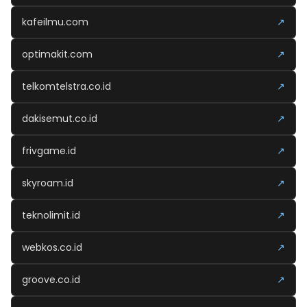
kafeilmu.com
↗
optimakit.com
↗
telkomtelstra.co.id
↗
dakisemut.co.id
↗
frivgame.id
↗
skyroam.id
↗
teknolimit.id
↗
webkos.co.id
↗
groove.co.id
↗