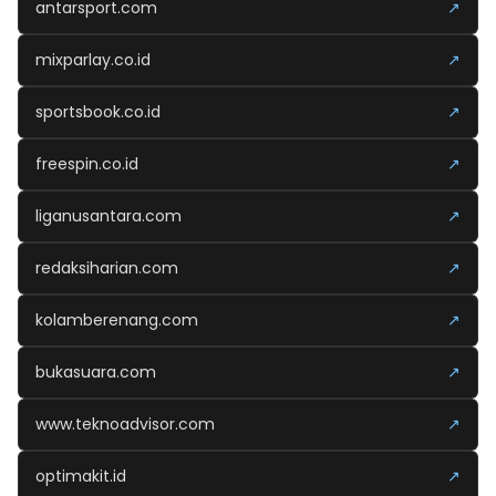
antarsport.com
↗
mixparlay.co.id
↗
sportsbook.co.id
↗
freespin.co.id
↗
liganusantara.com
↗
redaksiharian.com
↗
kolamberenang.com
↗
bukasuara.com
↗
www.teknoadvisor.com
↗
optimakit.id
↗