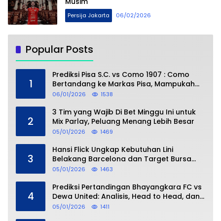
Musim
Persija Jakarta
06/02/2026
Popular Posts
Prediksi Pisa S.C. vs Como 1907 : Como
1
Bertandang ke Markas Pisa, Mampukah
Asuhan Cesc Fàbregas Mencuri Poin?
06/01/2026
1538
3 Tim yang Wajib Di Bet Minggu Ini untuk
2
Mix Parlay, Peluang Menang Lebih Besar
05/01/2026
1469
Hansi Flick Ungkap Kebutuhan Lini
3
Belakang Barcelona dan Target Bursa
Transfer Januari
05/01/2026
1463
Prediksi Pertandingan Bhayangkara FC vs
4
Dewa United: Analisis, Head to Head, dan
Perkiraan Skor
05/01/2026
1411