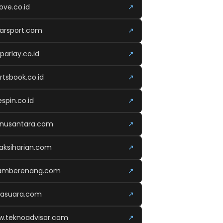
ove.co.id
↗
arsport.com
↗
parlay.co.id
↗
rtsbook.co.id
↗
espin.co.id
↗
anusantara.com
↗
aksiharian.com
↗
lamberenang.com
↗
kasuara.com
↗
.teknoadvisor.com
↗