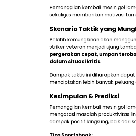
Pemanggilan kembali mesin gol lam
sekaligus memberikan motivasi ta
Skenario Taktik yang Mung
Pelatih kemungkinan akan menggu
striker veteran menjadi ujung tomba
pergerakan cepat, umpan terob
dalam situasi kritis
.
Dampak taktis ini diharapkan dapat
menciptakan lebih banyak peluang d
Kesimpulan & Prediksi
Pemanggilan kembali mesin gol lama
mengatasi masalah produktivitas l
dampak positif langsung, baik dari s
Tips Sportsbook: