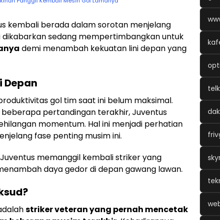
gkinan Panggil Kembali Mesin Gol Lamanya
www
us kembali berada dalam sorotan menjelang
n ini dikabarkan sedang mempertimbangkan untuk
kaf
manya
demi menambah kekuatan lini depan yang
opt
ni Depan
tel
oduktivitas gol tim saat ini belum maksimal.
 beberapa pertandingan terakhir, Juventus
dak
ehilangan momentum. Hal ini menjadi perhatian
fri
njelang fase penting musim ini.
 Juventus memanggil kembali striker yang
sky
k menambah daya gedor di depan gawang lawan.
tek
ksud?
web
 adalah
striker veteran yang pernah mencetak