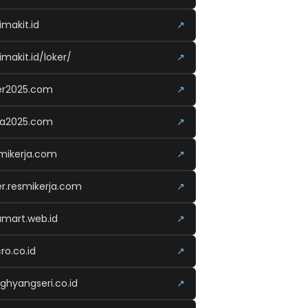
imakit.id
↗
imakit.id/loker/
↗
er2025.com
↗
ja2025.com
↗
mikerja.com
↗
er.resmikerja.com
↗
amart.web.id
↗
ro.co.id
↗
ghyangseri.co.id
↗