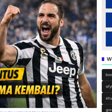
W
boo
afy
sit
gre