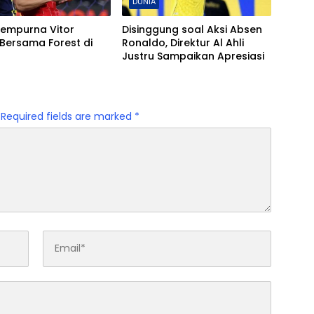
DUNIA
Sempurna Vitor
Disinggung soal Aksi Absen
 Bersama Forest di
Ronaldo, Direktur Al Ahli
Justru Sampaikan Apresiasi
Required fields are marked
*