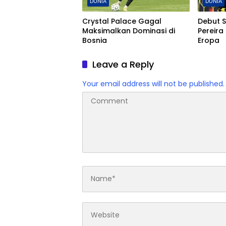
DUNIA
DUNIA
Crystal Palace Gagal
Debut 
Maksimalkan Dominasi di
Pereira
Bosnia
Eropa
Leave a Reply
Your email address will not be published.