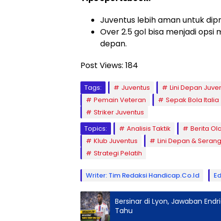
Juventus lebih aman untuk dipr
Over 2.5 gol bisa menjadi opsi 
depan.
Post Views:
184
Tags:
Juventus
Lini Depan Juve
Pemain Veteran
Sepak Bola Italia
Striker Juventus
Topics:
Analisis Taktik
Berita O
Klub Juventus
Lini Depan & Seran
Strategi Pelatih
Writer: Tim Redaksi Handicap.co.id
Ed
Bersinar di Lyon, Jawaban En
Tahu