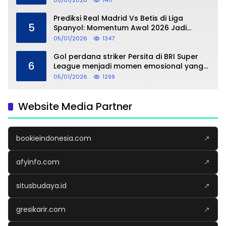
05/01/2026
1411
Prediksi Real Madrid Vs Betis di Liga
5
Spanyol: Momentum Awal 2026 Jadi
Taruhan
05/01/2026
1347
Gol perdana striker Persita di BRI Super
6
League menjadi momen emosional yang
dipersembahkan untuk sang buah hati
05/01/2026
1299
Website Media Partner
bookieindonesia.com
↗
afyinfo.com
↗
situsbudaya.id
↗
gresikarir.com
↗