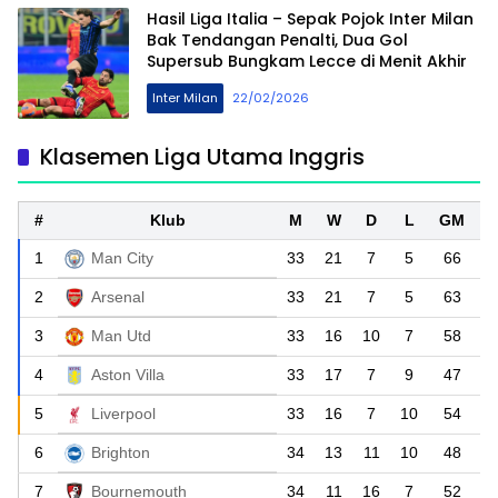
Hasil Liga Italia – Sepak Pojok Inter Milan
Bak Tendangan Penalti, Dua Gol
Supersub Bungkam Lecce di Menit Akhir
Inter Milan
22/02/2026
Klasemen Liga Utama Inggris
#
Klub
M
W
D
L
GM
1
Man City
33
21
7
5
66
2
Arsenal
33
21
7
5
63
3
Man Utd
33
16
10
7
58
4
Aston Villa
33
17
7
9
47
5
Liverpool
33
16
7
10
54
6
Brighton
34
13
11
10
48
7
Bournemouth
34
11
16
7
52