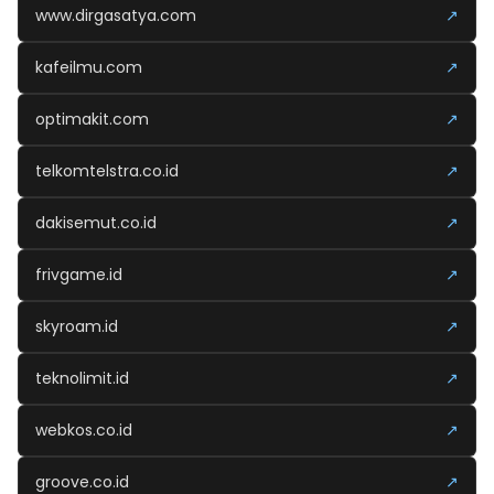
www.dirgasatya.com
↗
kafeilmu.com
↗
optimakit.com
↗
telkomtelstra.co.id
↗
dakisemut.co.id
↗
frivgame.id
↗
skyroam.id
↗
teknolimit.id
↗
webkos.co.id
↗
groove.co.id
↗