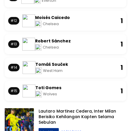
Everton
Moisés Caicedo
1
#12
Chelsea
Robert Sánchez
1
#13
Chelsea
Tomáš Souček
1
#14
West Ham
Toti Gomes
1
#15
Wolves
Lautaro Martinez Cedera, Inter Milan
Berisiko Kehilangan Kapten Selama
Sebulan