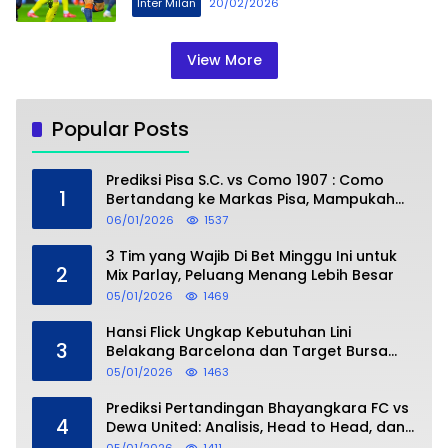
Inter Milan
20/02/2026
View More
Popular Posts
Prediksi Pisa S.C. vs Como 1907 : Como
1
Bertandang ke Markas Pisa, Mampukah
Asuhan Cesc Fàbregas Mencuri Poin?
06/01/2026
1537
3 Tim yang Wajib Di Bet Minggu Ini untuk
2
Mix Parlay, Peluang Menang Lebih Besar
05/01/2026
1469
Hansi Flick Ungkap Kebutuhan Lini
3
Belakang Barcelona dan Target Bursa
Transfer Januari
05/01/2026
1463
Prediksi Pertandingan Bhayangkara FC vs
4
Dewa United: Analisis, Head to Head, dan
Perkiraan Skor