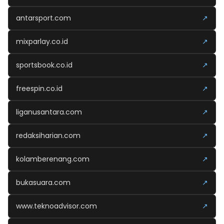
antarsport.com
↗
mixparlay.co.id
↗
sportsbook.co.id
↗
freespin.co.id
↗
liganusantara.com
↗
redaksiharian.com
↗
kolamberenang.com
↗
bukasuara.com
↗
www.teknoadvisor.com
↗