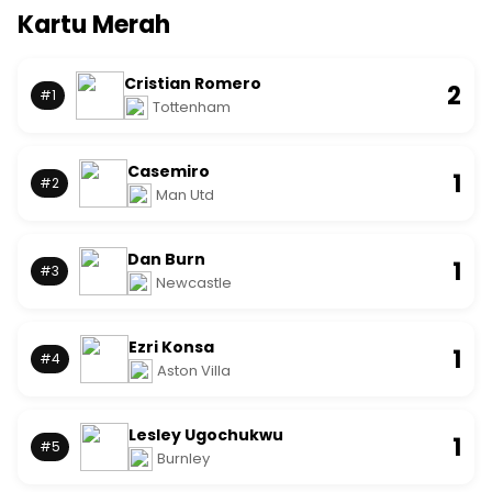
Kartu Merah
Cristian Romero
2
#1
Tottenham
Casemiro
1
#2
Man Utd
Dan Burn
1
#3
Newcastle
Ezri Konsa
1
#4
Aston Villa
Lesley Ugochukwu
1
#5
Burnley