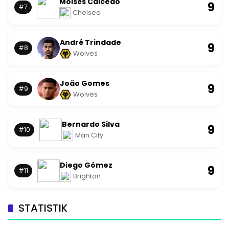
Moisés Caicedo
9
#7
Chelsea
André Trindade
9
#8
Wolves
João Gomes
9
#9
Wolves
Bernardo Silva
9
#10
Man City
Diego Gómez
9
#11
Brighton
STATISTIK