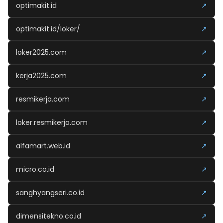
optimakit.id
↗
optimakit.id/loker/
↗
loker2025.com
↗
kerja2025.com
↗
resmikerja.com
↗
loker.resmikerja.com
↗
alfamart.web.id
↗
micro.co.id
↗
sanghyangseri.co.id
↗
dimensitekno.co.id
↗