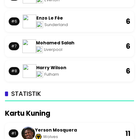
Enzo Le Fée
6
#6
Sunderland
Mohamed Salah
6
#7
Liverpool
Harry Wilson
6
#8
Fulham
STATISTIK
Kartu Kuning
Yerson Mosquera
11
#1
Wolves