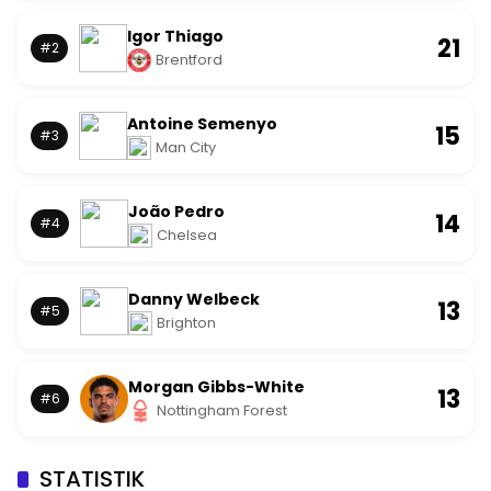
Igor Thiago
21
#2
Brentford
Antoine Semenyo
15
#3
Man City
João Pedro
14
#4
Chelsea
Danny Welbeck
13
#5
Brighton
Morgan Gibbs-White
13
#6
Nottingham Forest
STATISTIK