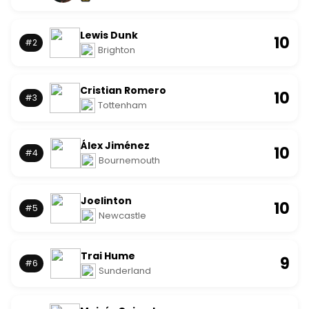
Lewis Dunk
10
#2
Brighton
Cristian Romero
10
#3
Tottenham
Álex Jiménez
10
#4
Bournemouth
Joelinton
10
#5
Newcastle
Trai Hume
9
#6
Sunderland