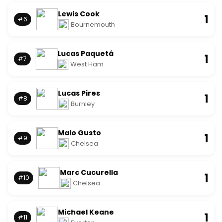
Lewis Cook
1
#6
Bournemouth
Lucas Paquetá
1
#7
West Ham
Lucas Pires
1
#8
Burnley
Malo Gusto
1
#9
Chelsea
Marc Cucurella
1
#10
Chelsea
Michael Keane
1
#11