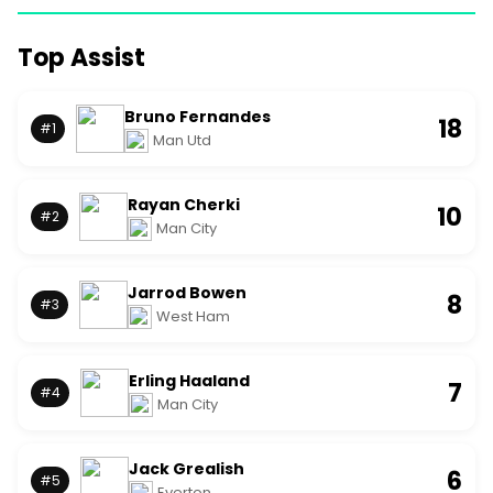
Top Assist
Bruno Fernandes
18
#1
Man Utd
Rayan Cherki
10
#2
Man City
Jarrod Bowen
8
#3
West Ham
Erling Haaland
7
#4
Man City
Jack Grealish
6
#5
Everton