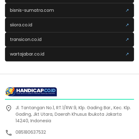
bisnis-sumatra.com
↗
siiora.co.id
↗
transicon.co.id
↗
wartajabar.co.id
↗
Jl. Tantangan No.1, RT.1/RW.9, Klp. Gading Bar., Kec. Klp.
Gading, Jkt Utara, Daerah Khusus Ibukota Jakarta
14240, Indonesia
085180637532