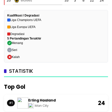
20
Wolves
33
3
8
22
24
Kualifikasi / Degradasi
Liga Champions UEFA
Liga Europa UEFA
Degradasi
5 Pertandingan Terakhir
Menang
✔
Seri
–
Kalah
✖
STATISTIK
Top Gol
Erling Haaland
24
#1
Man City