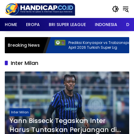
Skip
to
content
HOME
EROPA
BRI SUPER LEAGUE
INDONESIA
DU
pril 2026
Prediksi Konyaspor vs Trabzonspor, 28
Breaking News
April 2026 Turkish Super Lig
Inter Milan
Inter Milan
Yann Bisseck Tegaskan Inter
Harus Tuntaskan Perjuangan di