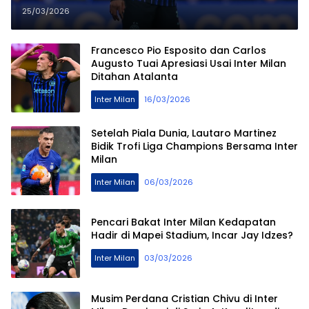
Akhir Musim
25/03/2026
Francesco Pio Esposito dan Carlos
Augusto Tuai Apresiasi Usai Inter Milan
Ditahan Atalanta
Inter Milan
16/03/2026
Setelah Piala Dunia, Lautaro Martinez
Bidik Trofi Liga Champions Bersama Inter
Milan
Inter Milan
06/03/2026
Pencari Bakat Inter Milan Kedapatan
Hadir di Mapei Stadium, Incar Jay Idzes?
Inter Milan
03/03/2026
Musim Perdana Cristian Chivu di Inter