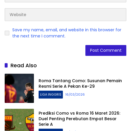
Save my name, email, and website in this browser for
the next time I comment.
Read Also
Roma Tantang Como: Susunan Pemain
Resmi Serie A Pekan Ke-29
LIGA INGGRIS
16/03/2026
Prediksi Como vs Roma 16 Maret 2026:
Duel Penting Perebutan Empat Besar
Serie A