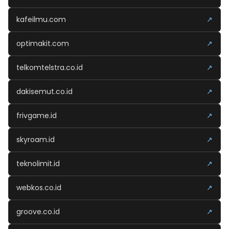
kafeilmu.com
↗
optimakit.com
↗
telkomtelstra.co.id
↗
dakisemut.co.id
↗
frivgame.id
↗
skyroam.id
↗
teknolimit.id
↗
webkos.co.id
↗
groove.co.id
↗