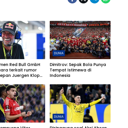
DUNIA
men Red Bull GmbH
Dimitrov: Sepak Bola Punya
ara terkait rumor
Tempat Istimewa di
epan Juergen Klopp
Indonesia
ek sepak bola global
.
DUNIA