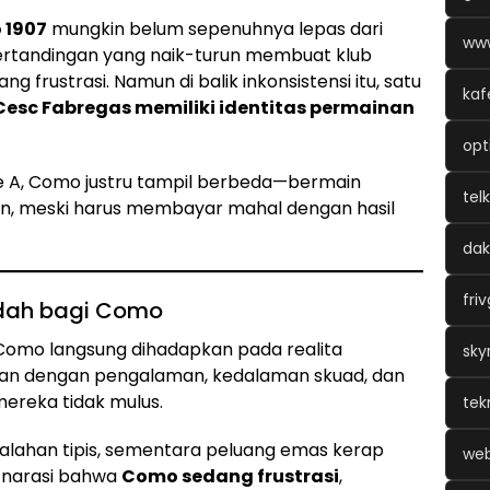
 1907
mungkin belum sepenuhnya lepas dari
www
il pertandingan yang naik-turun membuat klub
 frustrasi. Namun di balik inkonsistensi itu, satu
kaf
Cesc Fabregas memiliki identitas permainan
opt
ie A, Como justru tampil berbeda—bermain
tel
ian, meski harus membayar mahal dengan hasil
dak
fri
dah bagi Como
 Como langsung dihadapkan pada realita
sky
lawan dengan pengalaman, kedalaman skuad, dan
ereka tidak mulus.
tek
alahan tipis, sementara peluang emas kerap
web
 narasi bahwa
Como sedang frustrasi
,