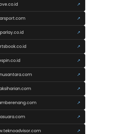
ove.co.id
↗
arsport.com
↗
parlay.co.id
↗
rtsbook.co.id
↗
espin.co.id
↗
anusantara.com
↗
aksiharian.com
↗
lamberenang.com
↗
kasuara.com
↗
.teknoadvisor.com
↗