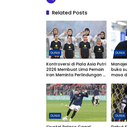
Related Posts
DUNIA
DUNIA
Kontroversi di Piala Asia Putri
Manaje
2026 Membuat Lima Pemain
buka su
Iran Meminta Perlindungan di
masa d
Australia
di proy
mereka
DUNIA
DUNIA