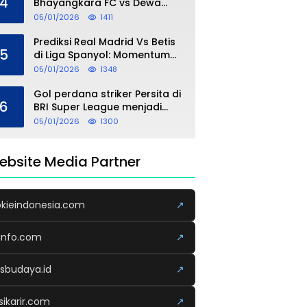
4
Bhayangkara FC vs Dewa
United: Analisis, Head to
05/01/2026
1411
Head, dan Perkiraan Skor
Prediksi Real Madrid Vs Betis
5
di Liga Spanyol: Momentum
Awal 2026 Jadi Taruhan
05/01/2026
1348
Gol perdana striker Persita di
6
BRI Super League menjadi
momen emosional yang
05/01/2026
1300
dipersembahkan untuk sang
buah hati
ebsite Media Partner
kieindonesia.com
↗
info.com
↗
usbudaya.id
↗
sikarir.com
↗