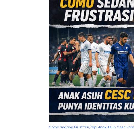
Como Sedang Frustrasi, tapi Anak Asuh Cesc Fabre