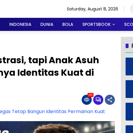
Saturday, August 8, 2026
E
INDONESIA
DUNIA
BOLA
SPORTSBOOK
SCO
rasi, tapi Anak Asuh
ya Identitas Kuat di
210
bregas Tetap Bangun Identitas Permainan Kuat