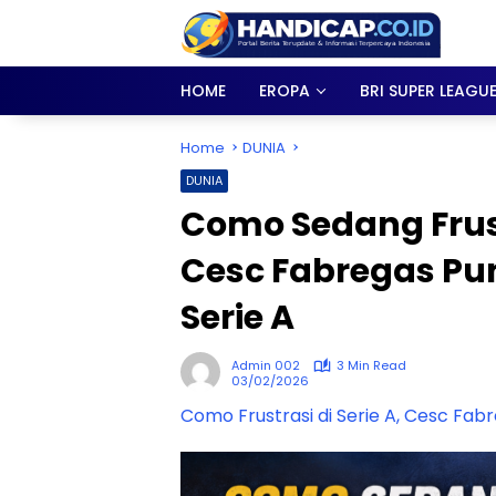
Skip
to
content
HOME
EROPA
BRI SUPER LEAGU
Home
DUNIA
DUNIA
Como Sedang Frust
Cesc Fabregas Pun
Serie A
Admin 002
3 Min Read
03/02/2026
Como Frustrasi di Serie A, Cesc Fa