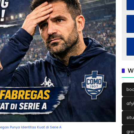
W
boo
afy
sit
gas Punya Identitas Kuat di Serie A
gre