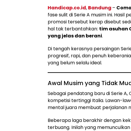
Handicap.co.id
,
Bandung
–
Como
fase sulit di Serie A musim ini. Has
promosi tersebut kerap disebut sedang
hal tak terbantahkan:
tim asuhan 
yang jelas dan berani
.
Di tengah kerasnya persaingan Ser
progresif, rapi, dan penuh keberan
yang belum selalu ideal.
Awal Musim yang Tidak Mu
Sebagai pendatang baru di Serie A,
kompetisi tertinggi Italia. Lawan-
mental juara membuat perjalanan m
Beberapa laga berakhir dengan kek
terbuang. Inilah yang memunculkan