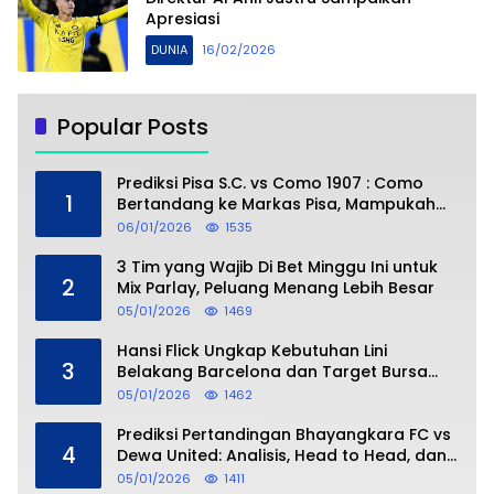
Apresiasi
DUNIA
16/02/2026
Popular Posts
Prediksi Pisa S.C. vs Como 1907 : Como
1
Bertandang ke Markas Pisa, Mampukah
Asuhan Cesc Fàbregas Mencuri Poin?
06/01/2026
1535
3 Tim yang Wajib Di Bet Minggu Ini untuk
2
Mix Parlay, Peluang Menang Lebih Besar
05/01/2026
1469
Hansi Flick Ungkap Kebutuhan Lini
3
Belakang Barcelona dan Target Bursa
Transfer Januari
05/01/2026
1462
Prediksi Pertandingan Bhayangkara FC vs
4
Dewa United: Analisis, Head to Head, dan
Perkiraan Skor
05/01/2026
1411