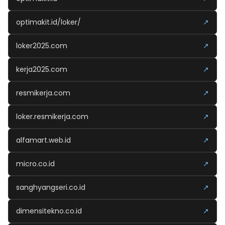
optimakit.id/loker/
↗
loker2025.com
↗
kerja2025.com
↗
resmikerja.com
↗
loker.resmikerja.com
↗
alfamart.web.id
↗
micro.co.id
↗
sanghyangseri.co.id
↗
dimensitekno.co.id
↗