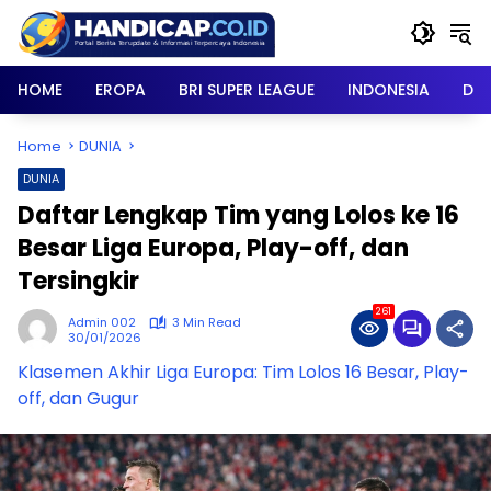
Skip
to
content
HOME
EROPA
BRI SUPER LEAGUE
INDONESIA
DU
Home
DUNIA
DUNIA
Daftar Lengkap Tim yang Lolos ke 16
Besar Liga Europa, Play-off, dan
Tersingkir
261
Admin 002
3 Min Read
30/01/2026
Klasemen Akhir Liga Europa: Tim Lolos 16 Besar, Play-
off, dan Gugur