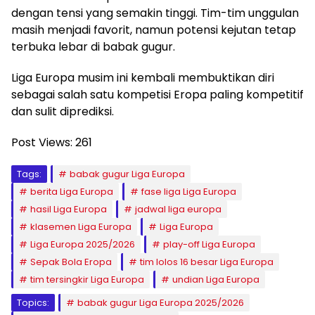
dengan tensi yang semakin tinggi. Tim-tim unggulan
masih menjadi favorit, namun potensi kejutan tetap
terbuka lebar di babak gugur.
Liga Europa musim ini kembali membuktikan diri
sebagai salah satu kompetisi Eropa paling kompetitif
dan sulit diprediksi.
Post Views:
261
Tags:
babak gugur Liga Europa
berita Liga Europa
fase liga Liga Europa
hasil Liga Europa
jadwal liga europa
klasemen Liga Europa
Liga Europa
Liga Europa 2025/2026
play-off Liga Europa
Sepak Bola Eropa
tim lolos 16 besar Liga Europa
tim tersingkir Liga Europa
undian Liga Europa
Topics:
babak gugur Liga Europa 2025/2026