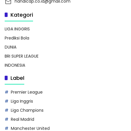
handicap.co.id@gmail.com
Kategori
LIGA INGGRIS
Prediksi Bola
DUNIA
BRI SUPER LEAGUE
INDONESIA
Label
Premier League
Liga Inggris
Liga Champions
Real Madrid
Manchester United