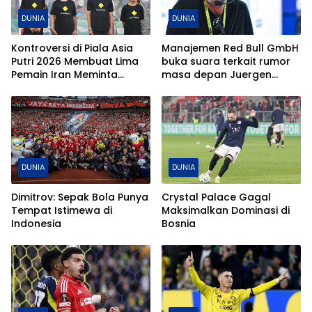
DUNIA
DUNIA
Kontroversi di Piala Asia
Manajemen Red Bull GmbH
Putri 2026 Membuat Lima
buka suara terkait rumor
Pemain Iran Meminta
masa depan Juergen
Perlindungan di Australia
Klopp di proyek sepak
bola global mereka.
DUNIA
DUNIA
Dimitrov: Sepak Bola Punya
Crystal Palace Gagal
Tempat Istimewa di
Maksimalkan Dominasi di
Indonesia
Bosnia