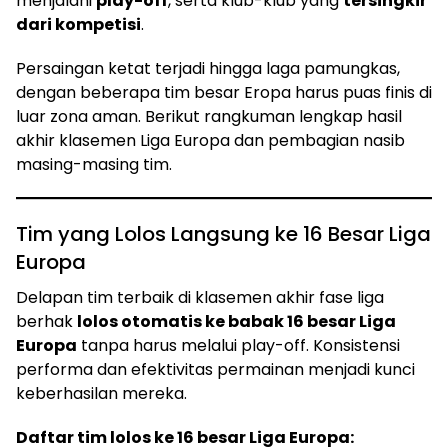
menjalani
play-off
, serta klub-klub yang
tersingkir
dari kompetisi
.
Persaingan ketat terjadi hingga laga pamungkas,
dengan beberapa tim besar Eropa harus puas finis di
luar zona aman. Berikut rangkuman lengkap hasil
akhir klasemen Liga Europa dan pembagian nasib
masing-masing tim.
Tim yang Lolos Langsung ke 16 Besar Liga
Europa
Delapan tim terbaik di klasemen akhir fase liga
berhak
lolos otomatis ke babak 16 besar Liga
Europa
tanpa harus melalui play-off. Konsistensi
performa dan efektivitas permainan menjadi kunci
keberhasilan mereka.
Daftar tim lolos ke 16 besar Liga Europa: