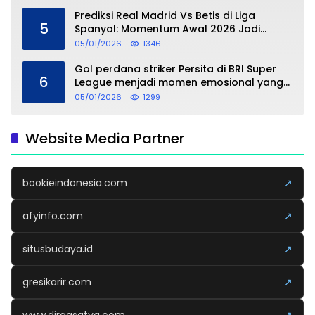
Prediksi Real Madrid Vs Betis di Liga
5
Spanyol: Momentum Awal 2026 Jadi
Taruhan
05/01/2026
1346
Gol perdana striker Persita di BRI Super
6
League menjadi momen emosional yang
dipersembahkan untuk sang buah hati
05/01/2026
1299
Website Media Partner
bookieindonesia.com
↗
afyinfo.com
↗
situsbudaya.id
↗
gresikarir.com
↗
www.dirgasatya.com
↗