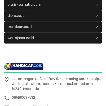
bisnis-sumatra.com
↗
siiora.co.id
↗
transicon.co.id
↗
wartajabar.co.id
↗
Jl. Tantangan No.1, RT.1/RW.9, Klp. Gading Bar., Kec. Klp.
Gading, Jkt Utara, Daerah Khusus Ibukota Jakarta
14240, Indonesia
085180637532