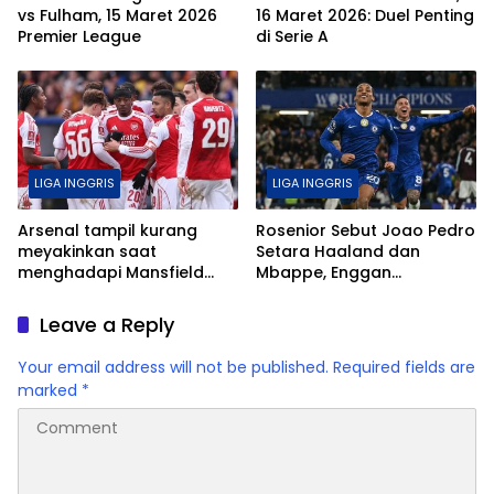
vs Fulham, 15 Maret 2026
16 Maret 2026: Duel Penting
Premier League
di Serie A
LIGA INGGRIS
LIGA INGGRIS
Arsenal tampil kurang
Rosenior Sebut Joao Pedro
meyakinkan saat
Setara Haaland dan
menghadapi Mansfield
Mbappe, Enggan
Town meski tetap mampu
Menukarnya dengan Siapa
melewati pertandingan.
pun
Leave a Reply
Your email address will not be published.
Required fields are
marked
*