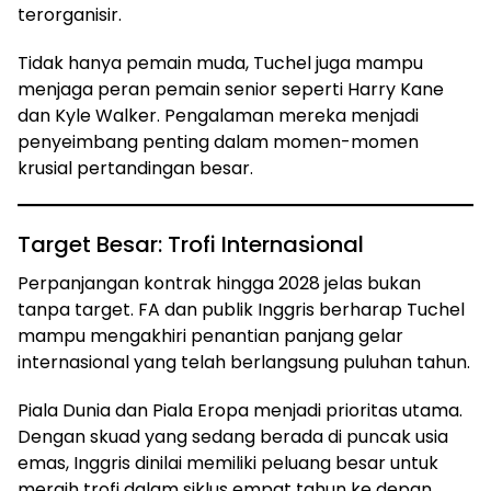
terorganisir.
Tidak hanya pemain muda, Tuchel juga mampu
menjaga peran pemain senior seperti Harry Kane
dan Kyle Walker. Pengalaman mereka menjadi
penyeimbang penting dalam momen-momen
krusial pertandingan besar.
Target Besar: Trofi Internasional
Perpanjangan kontrak hingga 2028 jelas bukan
tanpa target. FA dan publik Inggris berharap Tuchel
mampu mengakhiri penantian panjang gelar
internasional yang telah berlangsung puluhan tahun.
Piala Dunia dan Piala Eropa menjadi prioritas utama.
Dengan skuad yang sedang berada di puncak usia
emas, Inggris dinilai memiliki peluang besar untuk
meraih trofi dalam siklus empat tahun ke depan.