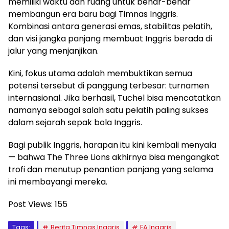
memiliki waktu dan ruang untuk benar-benar
membangun era baru bagi Timnas Inggris.
Kombinasi antara generasi emas, stabilitas pelatih,
dan visi jangka panjang membuat Inggris berada di
jalur yang menjanjikan.
Kini, fokus utama adalah membuktikan semua
potensi tersebut di panggung terbesar: turnamen
internasional. Jika berhasil, Tuchel bisa mencatatkan
namanya sebagai salah satu pelatih paling sukses
dalam sejarah sepak bola Inggris.
Bagi publik Inggris, harapan itu kini kembali menyala
— bahwa The Three Lions akhirnya bisa mengangkat
trofi dan menutup penantian panjang yang selama
ini membayangi mereka.
Post Views:
155
Tags:
Berita Timnas Inggris
FA Inggris