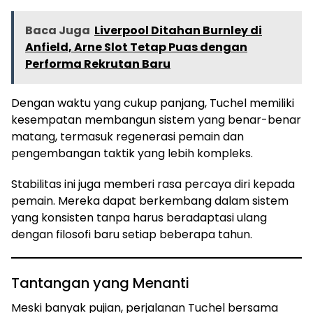
Baca Juga
Liverpool Ditahan Burnley di
Anfield, Arne Slot Tetap Puas dengan
Performa Rekrutan Baru
Dengan waktu yang cukup panjang, Tuchel memiliki
kesempatan membangun sistem yang benar-benar
matang, termasuk regenerasi pemain dan
pengembangan taktik yang lebih kompleks.
Stabilitas ini juga memberi rasa percaya diri kepada
pemain. Mereka dapat berkembang dalam sistem
yang konsisten tanpa harus beradaptasi ulang
dengan filosofi baru setiap beberapa tahun.
Tantangan yang Menanti
Meski banyak pujian, perjalanan Tuchel bersama