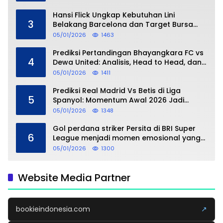
Hansi Flick Ungkap Kebutuhan Lini
3
Belakang Barcelona dan Target Bursa
Transfer Januari
05/01/2026
1463
Prediksi Pertandingan Bhayangkara FC vs
4
Dewa United: Analisis, Head to Head, dan
Perkiraan Skor
05/01/2026
1411
Prediksi Real Madrid Vs Betis di Liga
5
Spanyol: Momentum Awal 2026 Jadi
Taruhan
05/01/2026
1348
Gol perdana striker Persita di BRI Super
6
League menjadi momen emosional yang
dipersembahkan untuk sang buah hati
05/01/2026
1300
Website Media Partner
bookieindonesia.com
↗