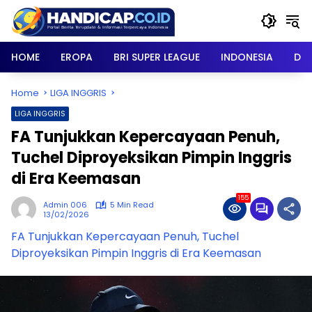
Skip
to
content
HOME
EROPA
BRI SUPER LEAGUE
INDONESIA
DU
Home
LIGA INGGRIS
LIGA INGGRIS
FA Tunjukkan Kepercayaan Penuh,
Tuchel Diproyeksikan Pimpin Inggris
di Era Keemasan
155
Admin 006
5 Min Read
13/02/2026
FA Tunjukkan Kepercayaan Penuh, Tuchel
Diproyeksikan Pimpin Inggris di Era Keemasan