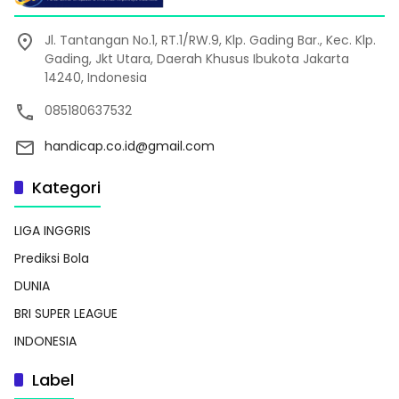
Jl. Tantangan No.1, RT.1/RW.9, Klp. Gading Bar., Kec. Klp.
Gading, Jkt Utara, Daerah Khusus Ibukota Jakarta
14240, Indonesia
085180637532
handicap.co.id@gmail.com
Kategori
LIGA INGGRIS
Prediksi Bola
DUNIA
BRI SUPER LEAGUE
INDONESIA
Label