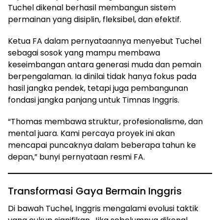
Tuchel dikenal berhasil membangun sistem
permainan yang disiplin, fleksibel, dan efektif.
Ketua FA dalam pernyataannya menyebut Tuchel
sebagai sosok yang mampu membawa
keseimbangan antara generasi muda dan pemain
berpengalaman. Ia dinilai tidak hanya fokus pada
hasil jangka pendek, tetapi juga pembangunan
fondasi jangka panjang untuk Timnas Inggris.
“Thomas membawa struktur, profesionalisme, dan
mental juara. Kami percaya proyek ini akan
mencapai puncaknya dalam beberapa tahun ke
depan,” bunyi pernyataan resmi FA.
Transformasi Gaya Bermain Inggris
Di bawah Tuchel, Inggris mengalami evolusi taktik