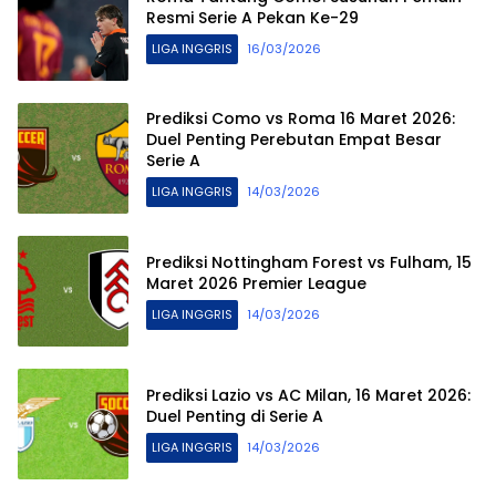
Resmi Serie A Pekan Ke-29
LIGA INGGRIS
16/03/2026
Prediksi Como vs Roma 16 Maret 2026:
Duel Penting Perebutan Empat Besar
Serie A
LIGA INGGRIS
14/03/2026
Prediksi Nottingham Forest vs Fulham, 15
Maret 2026 Premier League
LIGA INGGRIS
14/03/2026
Prediksi Lazio vs AC Milan, 16 Maret 2026:
Duel Penting di Serie A
LIGA INGGRIS
14/03/2026