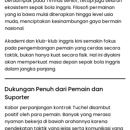
berdampak pada Timnas senior, tetapi juga seluruh
ekosistem sepak bola Inggris. Filosofi permainan
yang ia bawa mulai diterapkan hingga level usia
muda, menciptakan kesinambungan gaya bermain
nasional.
Akademi dan klub-klub Inggris kini semakin fokus
pada pengembangan pemain yang cerdas secara
taktik, bukan hanya kuat secara fisik. Hal ini diyakini
akan memperkuat masa depan sepak bola Inggris
dalam jangka panjang.
Dukungan Penuh dari Pemain dan
Suporter
Kabar perpanjangan kontrak Tuchel disambut
positif oleh para pemain. Banyak yang merasa
nyaman bekerja di bawah arahannya karena
pendekatan taktik yang jelas serta komunikasi yang