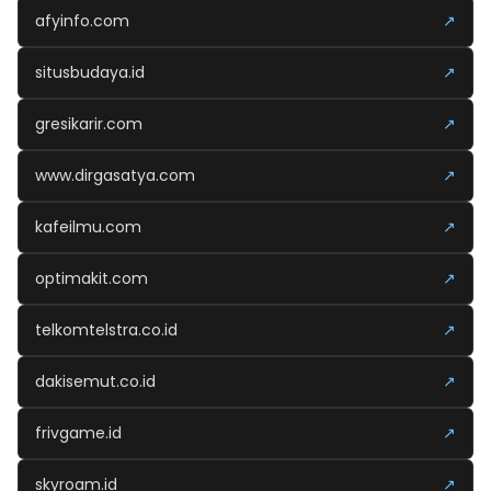
afyinfo.com
↗
situsbudaya.id
↗
gresikarir.com
↗
www.dirgasatya.com
↗
kafeilmu.com
↗
optimakit.com
↗
telkomtelstra.co.id
↗
dakisemut.co.id
↗
frivgame.id
↗
skyroam.id
↗