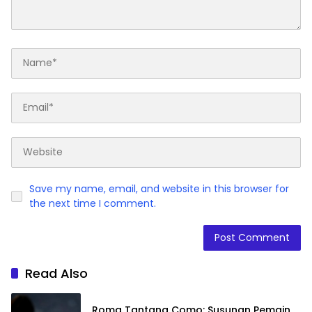
Save my name, email, and website in this browser for
the next time I comment.
Read Also
Roma Tantang Como: Susunan Pemain