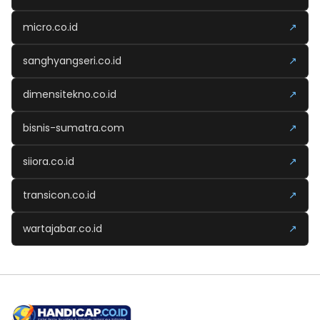
micro.co.id
↗
sanghyangseri.co.id
↗
dimensitekno.co.id
↗
bisnis-sumatra.com
↗
siiora.co.id
↗
transicon.co.id
↗
wartajabar.co.id
↗