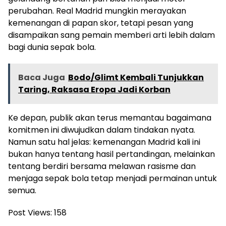
perubahan. Real Madrid mungkin merayakan
kemenangan di papan skor, tetapi pesan yang
disampaikan sang pemain memberi arti lebih dalam
bagi dunia sepak bola.
Baca Juga
Bodo/Glimt Kembali Tunjukkan
Taring, Raksasa Eropa Jadi Korban
Ke depan, publik akan terus memantau bagaimana
komitmen ini diwujudkan dalam tindakan nyata.
Namun satu hal jelas: kemenangan Madrid kali ini
bukan hanya tentang hasil pertandingan, melainkan
tentang berdiri bersama melawan rasisme dan
menjaga sepak bola tetap menjadi permainan untuk
semua.
Post Views:
158