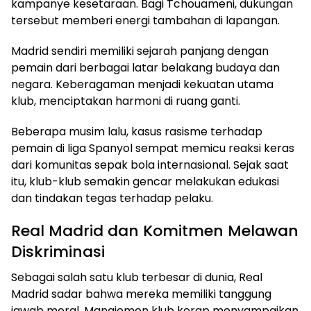
kampanye kesetaraan. Bagi Tchouameni, dukungan
tersebut memberi energi tambahan di lapangan.
Madrid sendiri memiliki sejarah panjang dengan
pemain dari berbagai latar belakang budaya dan
negara. Keberagaman menjadi kekuatan utama
klub, menciptakan harmoni di ruang ganti.
Beberapa musim lalu, kasus rasisme terhadap
pemain di liga Spanyol sempat memicu reaksi keras
dari komunitas sepak bola internasional. Sejak saat
itu, klub-klub semakin gencar melakukan edukasi
dan tindakan tegas terhadap pelaku.
Real Madrid dan Komitmen Melawan
Diskriminasi
Sebagai salah satu klub terbesar di dunia, Real
Madrid sadar bahwa mereka memiliki tanggung
jawab moral. Manajemen klub kerap menyampaikan