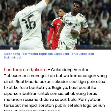
Gelandang Real Madrid Tegaskan Sepak Bola Harus Bebas dari
Diskriminasi
handicap.co.id
,
jakarta
– Gelandang Aurelien
Tchouameni menegaskan bahwa kemenangan yang
diraih Real Madrid bukan sekadar soal tiga poin atau
tiket ke fase berikutnya. Baginya, hasil positif itu
dipersembahkan untuk semua pihak yang terus
melawan rasisme di dunia sepak bola. Pernyataan
tersebut menjadi sorotan publik setelah laga penuh