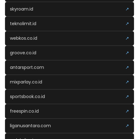
skyroam.id
↗
teknolimit.id
↗
webkos.co.id
↗
groove.co.id
↗
antarsport.com
↗
mixparlay.co.id
↗
sportsbook.co.id
↗
freespin.co.id
↗
liganusantara.com
↗