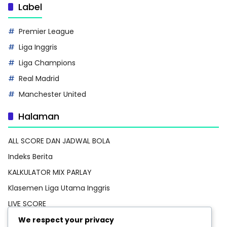
Label
Premier League
Liga Inggris
Liga Champions
Real Madrid
Manchester United
Halaman
ALL SCORE DAN JADWAL BOLA
Indeks Berita
KALKULATOR MIX PARLAY
Klasemen Liga Utama Inggris
LIVE SCORE
Pedoman Media Siber
We respect your privacy