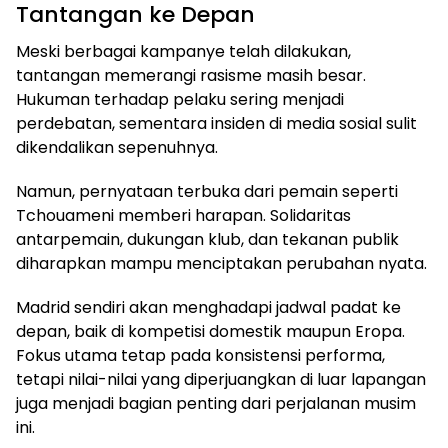
Tantangan ke Depan
Meski berbagai kampanye telah dilakukan,
tantangan memerangi rasisme masih besar.
Hukuman terhadap pelaku sering menjadi
perdebatan, sementara insiden di media sosial sulit
dikendalikan sepenuhnya.
Namun, pernyataan terbuka dari pemain seperti
Tchouameni memberi harapan. Solidaritas
antarpemain, dukungan klub, dan tekanan publik
diharapkan mampu menciptakan perubahan nyata.
Madrid sendiri akan menghadapi jadwal padat ke
depan, baik di kompetisi domestik maupun Eropa.
Fokus utama tetap pada konsistensi performa,
tetapi nilai-nilai yang diperjuangkan di luar lapangan
juga menjadi bagian penting dari perjalanan musim
ini.