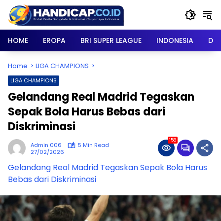
Skip
to
content
HOME
EROPA
BRI SUPER LEAGUE
INDONESIA
DU
Home
LIGA CHAMPIONS
LIGA CHAMPIONS
Gelandang Real Madrid Tegaskan
Sepak Bola Harus Bebas dari
Diskriminasi
158
Admin 006
5 Min Read
27/02/2026
Gelandang Real Madrid Tegaskan Sepak Bola Harus
Bebas dari Diskriminasi