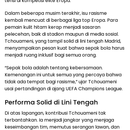
tensi di kompetisi elite Eropa.
Dalam beberapa musim terakhir, isu rasisme
kembali mencuat di berbagai liga top Eropa. Para
pemain kulit hitam kerap menjadi sasaran
pelecehan, baik di stadion maupun di media sosial.
Tchouameni, yang tampil solid di lini tengah Madrid,
menyampaikan pesan kuat bahwa sepak bola harus
menjadi ruang inklusif bagi semua orang.
“Sepak bola adalah tentang kebersamaan.
Kemenangan ini untuk semua yang percaya bahwa
tidak ada tempat bagi rasisme,” ujar Tchouameni
usai pertandingan di ajang UEFA Champions League.
Performa Solid di Lini Tengah
Di atas lapangan, kontribusi Tchouameni tak
terbantahkan. Ia menjadi jangkar yang menjaga
keseimbangan tim, memutus serangan lawan, dan