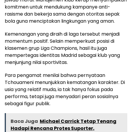
komitmen untuk mendukung kampanye anti-
rasisme dan bekerja sama dengan otoritas sepak
bola guna menciptakan lingkungan yang aman.
Kemenangan yang diraih di laga tersebut menjadi
momentum positif. Selain memperkuat posisi di
klasemen grup Liga Champions, hasil itu juga
mempertegas identitas Madrid sebagai klub yang
menjunjung nilai sportivitas.
Para pengamat menilai bahwa pernyataan
Tchouameni menunjukkan kematangan karakter. Di
usia yang relatif muda, ia tak hanya fokus pada
performa, tetapi juga menyadari peran sosialnya
sebagai figur publik.
Baca Juga
Michael Carrick Tetap Tenang
Hadapi Rencana Protes Suporter,