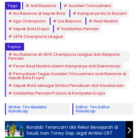
Tags:
Anti Rasisme
Aurelien Tchouameni
Isu Rasisme di Sepak Bola
Kampanye No to Racism
Liga Champions
Los Blancos
Real Madrid
Sepak Bola Eropa
Solidaritas Pemain
UEFA Champions League
Topics:
Isu Rasisme di UEFA Champions League dan Respons
Pemain
Peran Real Madrid dalam Kampanye Anti Diskriminasi
Pernyataan Tegas Aurelien Tchouameni soal Rasisme di
Sepak Bola Eropa
Sepak Bola sebagai Simbol Persatuan dan Kesetaraan
Solidaritas Pemain Prancis di Kompetisi Eropa
Writer: Tim Redaksi
Editor: Tim Editor
Handicap
Handicap
Ronaldo Terancam Ukir Rekor Bersejarah di
Saudi, Ivan Toney Siap Jegal Ambisi CR7