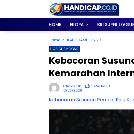
Skip
to
content
HOME
EROPA
BRI SUPER LEAGU
Home
LIGA CHAMPIONS
LIGA CHAMPIONS
Kebocoran Susuna
Kemarahan Intern
Admin 006
5 Min Read
13/03/2026
Kebocoran Susunan Pemain Picu Ke