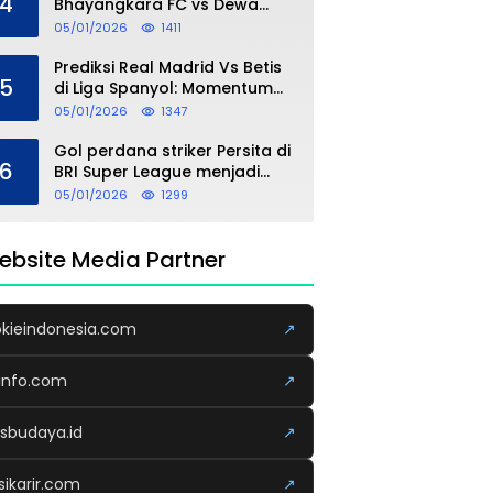
4
Bhayangkara FC vs Dewa
United: Analisis, Head to
05/01/2026
1411
Head, dan Perkiraan Skor
Prediksi Real Madrid Vs Betis
5
di Liga Spanyol: Momentum
Awal 2026 Jadi Taruhan
05/01/2026
1347
Gol perdana striker Persita di
6
BRI Super League menjadi
momen emosional yang
05/01/2026
1299
dipersembahkan untuk sang
buah hati
ebsite Media Partner
kieindonesia.com
↗
info.com
↗
usbudaya.id
↗
sikarir.com
↗