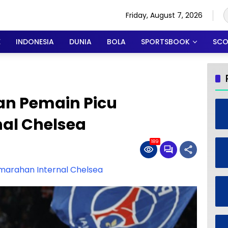
Friday, August 7, 2026
E
INDONESIA
DUNIA
BOLA
SPORTSBOOK
SCO
n Pemain Picu
al Chelsea
189
marahan Internal Chelsea