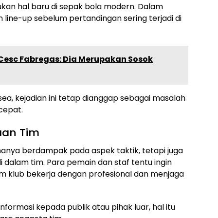
kan hal baru di sepak bola modern. Dalam
line-up sebelum pertandingan sering terjadi di
, Cesc Fabregas: Dia Merupakan Sosok
ea, kejadian ini tetap dianggap sebagai masalah
cepat.
an Tim
 hanya berdampak pada aspek taktik, tetapi juga
dalam tim. Para pemain dan staf tentu ingin
 klub bekerja dengan profesional dan menjaga
ormasi kepada publik atau pihak luar, hal itu