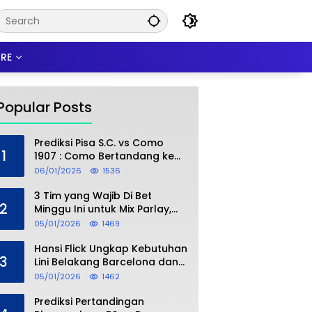
RE
Popular Posts
Prediksi Pisa S.C. vs Como
1
1907 : Como Bertandang ke
Markas Pisa, Mampukah
06/01/2026
1536
Asuhan Cesc Fàbregas
Mencuri Poin?
3 Tim yang Wajib Di Bet
2
Minggu Ini untuk Mix Parlay,
Peluang Menang Lebih Besar
05/01/2026
1469
Hansi Flick Ungkap Kebutuhan
3
Lini Belakang Barcelona dan
Target Bursa Transfer
05/01/2026
1462
Januari
Prediksi Pertandingan