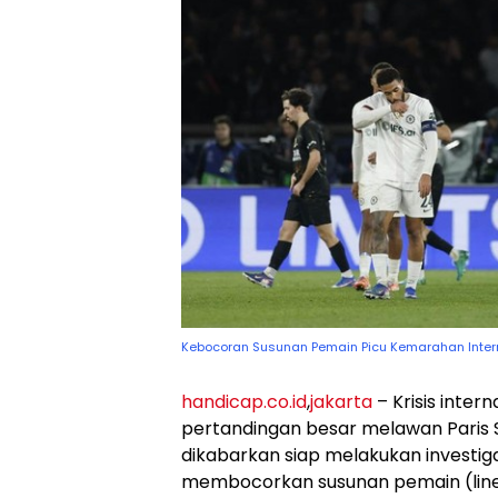
Kebocoran Susunan Pemain Picu Kemarahan Inter
handicap.co.id
,
jakarta
– Krisis inte
pertandingan besar melawan Paris S
dikabarkan siap melakukan investiga
membocorkan susunan pemain (line-