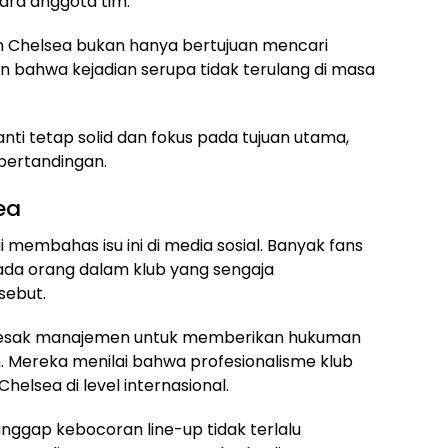
ara anggota tim.
kan Chelsea bukan hanya bertujuan mencari
an bahwa kejadian serupa tidak terulang di masa
nti tetap solid dan fokus pada tujuan utama,
pertandingan.
ea
membahas isu ini di media sosial. Banyak fans
da orang dalam klub yang sengaja
sebut.
esak manajemen untuk memberikan hukuman
n. Mereka menilai bahwa profesionalisme klub
helsea di level internasional.
ganggap kebocoran line-up tidak terlalu