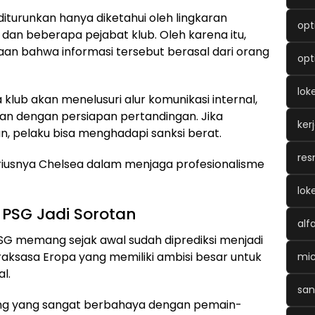
iturunkan hanya diketahui oleh lingkaran
opt
s, dan beberapa pejabat klub. Oleh karena itu,
an bahwa informasi tersebut berasal dari orang
opt
lok
ub akan menelusuri alur komunikasi internal,
tan dengan persiapan pertandingan. Jika
ker
, pelaku bisa menghadapi sanksi berat.
res
riusnya Chelsea dalam menjaga profesionalisme
lok
 PSG Jadi Sorotan
alf
SG memang sejak awal sudah diprediksi menjadi
aksasa Eropa yang memiliki ambisi besar untuk
mic
l.
san
serang yang sangat berbahaya dengan pemain-